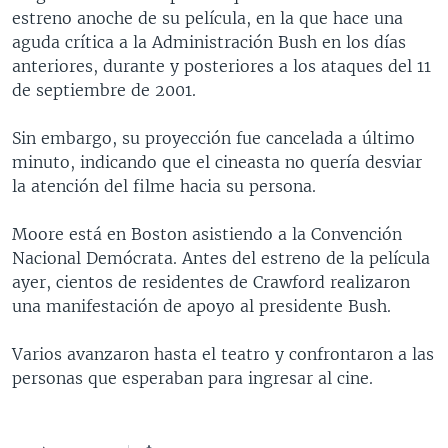
estreno anoche de su película, en la que hace una
MULTIMEDIA
VENEZUELA
NICARAGUA
ECONOMÍA
aguda crítica a la Administración Bush en los días
PROGRAMAS TV
BRASIL
ENTRETENIMIENTO Y CULTURA
VIDEOS
anteriores, durante y posteriores a los ataques del 11
de septiembre de 2001.
RADIO
TECNOLOGÍA
FOTOGRAFÍA
EL MUNDO AL DÍA
DIRECT
DEPORTES
AUDIOS
FORO INTERAMERICANO
AVANCE INFORMATIVO
Sin embargo, su proyección fue cancelada a último
minuto, indicando que el cineasta no quería desviar
DOCUMENTALES DE LA VOA
CIENCIA Y SALUD
VISIÓN 360
AUDIONOTICIAS
la atención del filme hacia su persona.
LAS CLAVES
BUENOS DÍAS AMÉRICA
Learning English
Moore está en Boston asistiendo a la Convención
PANORAMA
ESTADOS UNIDOS AL DÍA
Nacional Demócrata. Antes del estreno de la película
SÍGANOS
EL MUNDO AL DÍA [RADIO]
ayer, cientos de residentes de Crawford realizaron
una manifestación de apoyo al presidente Bush.
FORO [RADIO]
DEPORTIVO INTERNACIONAL
Varios avanzaron hasta el teatro y confrontaron a las
Idiomas
personas que esperaban para ingresar al cine.
NOTA ECONÓMICA
ENTRETENIMIENTO