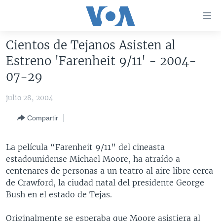
Enlaces
para
accesibilidad
Cientos de Tejanos Asisten al
Salte
AMÉRICA DEL NORTE
Estreno 'Farenheit 9/11' - 2004-
al
ELECCIONES EEUU 2024
EEUU
07-29
contenido
principal
VOA VERIFICA
MÉXICO
ELECCIONES EEUU
julio 28, 2004
Salte
AMÉRICA LATINA
HAITÍ
VOTO DIVIDIDO
VOA VERIFICA UCRANIA/RUSIA
al
Compartir
navegador
CHINA EN AMÉRICA LATINA
VOA VERIFICA INMIGRACIÓN
ARGENTINA
principal
CENTROAMÉRICA
VOA VERIFICA AMÉRICA LATINA
BOLIVIA
La película “Farenheit 9/11” del cineasta
Salte
estadounidense Michael Moore, ha atraído a
a
OTRAS SECCIONES
COLOMBIA
COSTA RICA
centenares de personas a un teatro al aire libre cerca
búsqueda
ESPECIALES DE LA VOA
CHILE
EL SALVADOR
INMIGRACIÓN
de Crawford, la ciudad natal del presidente George
Bush en el estado de Tejas.
LIBERTAD DE PRENSA
PERÚ
GUATEMALA
LIBERTAD DE PRENSA
UCRANIA
ECUADOR
HONDURAS
MUNDO
Originalmente se esperaba que Moore asistiera al