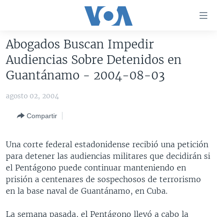
Enlaces
para
accesibilidad
Abogados Buscan Impedir
Salte
AMÉRICA DEL NORTE
Audiencias Sobre Detenidos en
al
ELECCIONES EEUU 2024
EEUU
Guantánamo - 2004-08-03
contenido
principal
VOA VERIFICA
MÉXICO
ELECCIONES EEUU
agosto 02, 2004
Salte
AMÉRICA LATINA
HAITÍ
VOTO DIVIDIDO
VOA VERIFICA UCRANIA/RUSIA
al
Compartir
navegador
CHINA EN AMÉRICA LATINA
VOA VERIFICA INMIGRACIÓN
ARGENTINA
principal
CENTROAMÉRICA
VOA VERIFICA AMÉRICA LATINA
BOLIVIA
Una corte federal estadonidense recibió una petición
Salte
para detener las audiencias militares que decidirán si
a
OTRAS SECCIONES
COLOMBIA
COSTA RICA
el Pentágono puede continuar manteniendo en
búsqueda
ESPECIALES DE LA VOA
CHILE
EL SALVADOR
INMIGRACIÓN
prisión a centenares de sospechosos de terrorismo
en la base naval de Guantánamo, en Cuba.
LIBERTAD DE PRENSA
PERÚ
GUATEMALA
LIBERTAD DE PRENSA
UCRANIA
ECUADOR
HONDURAS
MUNDO
La semana pasada, el Pentágono llevó a cabo la