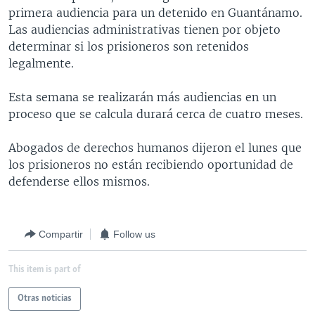
primera audiencia para un detenido en Guantánamo.
MULTIMEDIA
VENEZUELA
NICARAGUA
ECONOMÍA
Las audiencias administrativas tienen por objeto
PROGRAMAS TV
BRASIL
ENTRETENIMIENTO Y CULTURA
VIDEOS
determinar si los prisioneros son retenidos
legalmente.
RADIO
TECNOLOGÍA
FOTOGRAFÍA
EL MUNDO AL DÍA
DIRECT
DEPORTES
AUDIOS
FORO INTERAMERICANO
AVANCE INFORMATIVO
Esta semana se realizarán más audiencias en un
proceso que se calcula durará cerca de cuatro meses.
DOCUMENTALES DE LA VOA
CIENCIA Y SALUD
VISIÓN 360
AUDIONOTICIAS
LAS CLAVES
BUENOS DÍAS AMÉRICA
Abogados de derechos humanos dijeron el lunes que
Learning English
los prisioneros no están recibiendo oportunidad de
PANORAMA
ESTADOS UNIDOS AL DÍA
defenderse ellos mismos.
SÍGANOS
EL MUNDO AL DÍA [RADIO]
FORO [RADIO]
Compartir
Follow us
DEPORTIVO INTERNACIONAL
Idiomas
NOTA ECONÓMICA
This item is part of
ENTRETENIMIENTO
Otras noticias