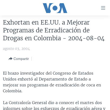
Enlaces
para
accesibilidad
Exhortan en EE.UU. a Mejorar
Salte
AMÉRICA DEL NORTE
Programas de Erradicación de
al
ELECCIONES EEUU 2024
EEUU
Drogas en Colombia - 2004-08-04
contenido
principal
VOA VERIFICA
MÉXICO
ELECCIONES EEUU
agosto 03, 2004
Salte
AMÉRICA LATINA
HAITÍ
VOTO DIVIDIDO
VOA VERIFICA UCRANIA/RUSIA
al
Compartir
navegador
CHINA EN AMÉRICA LATINA
VOA VERIFICA INMIGRACIÓN
ARGENTINA
principal
CENTROAMÉRICA
VOA VERIFICA AMÉRICA LATINA
BOLIVIA
El brazo investigador del Congreso de Estados
Salte
Unidos exhortó al Departamento de Estado a
a
OTRAS SECCIONES
COLOMBIA
COSTA RICA
mejorar sus programas de erradicación de coca en
búsqueda
ESPECIALES DE LA VOA
CHILE
EL SALVADOR
INMIGRACIÓN
Colombia.
LIBERTAD DE PRENSA
PERÚ
GUATEMALA
LIBERTAD DE PRENSA
La Contraloría General dio a conocer el martes dos
UCRANIA
ECUADOR
HONDURAS
MUNDO
informes sobre los esfuerzos de erradicación aérea y