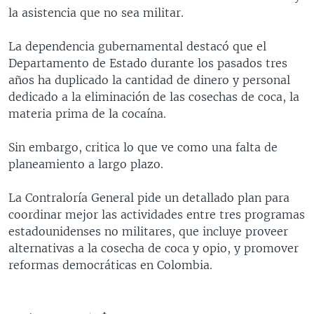
la asistencia que no sea militar.
MULTIMEDIA
VENEZUELA
NICARAGUA
ECONOMÍA
PROGRAMAS TV
BRASIL
ENTRETENIMIENTO Y CULTURA
VIDEOS
La dependencia gubernamental destacó que el
Departamento de Estado durante los pasados tres
RADIO
TECNOLOGÍA
FOTOGRAFÍA
EL MUNDO AL DÍA
años ha duplicado la cantidad de dinero y personal
DIRECT
DEPORTES
AUDIOS
FORO INTERAMERICANO
AVANCE INFORMATIVO
dedicado a la eliminación de las cosechas de coca, la
materia prima de la cocaína.
DOCUMENTALES DE LA VOA
CIENCIA Y SALUD
VISIÓN 360
AUDIONOTICIAS
LAS CLAVES
BUENOS DÍAS AMÉRICA
Sin embargo, critica lo que ve como una falta de
Learning English
planeamiento a largo plazo.
PANORAMA
ESTADOS UNIDOS AL DÍA
SÍGANOS
EL MUNDO AL DÍA [RADIO]
La Contraloría General pide un detallado plan para
coordinar mejor las actividades entre tres programas
FORO [RADIO]
estadounidenses no militares, que incluye proveer
DEPORTIVO INTERNACIONAL
alternativas a la cosecha de coca y opio, y promover
Idiomas
reformas democráticas en Colombia.
NOTA ECONÓMICA
ENTRETENIMIENTO