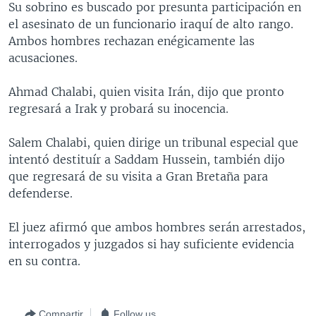
Su sobrino es buscado por presunta participación en
MULTIMEDIA
VENEZUELA
NICARAGUA
ECONOMÍA
el asesinato de un funcionario iraquí de alto rango.
PROGRAMAS TV
BRASIL
ENTRETENIMIENTO Y CULTURA
VIDEOS
Ambos hombres rechazan enégicamente las
acusaciones.
RADIO
TECNOLOGÍA
FOTOGRAFÍA
EL MUNDO AL DÍA
DIRECT
DEPORTES
AUDIOS
FORO INTERAMERICANO
AVANCE INFORMATIVO
Ahmad Chalabi, quien visita Irán, dijo que pronto
regresará a Irak y probará su inocencia.
DOCUMENTALES DE LA VOA
CIENCIA Y SALUD
VISIÓN 360
AUDIONOTICIAS
LAS CLAVES
BUENOS DÍAS AMÉRICA
Salem Chalabi, quien dirige un tribunal especial que
Learning English
intentó destituír a Saddam Hussein, también dijo
PANORAMA
ESTADOS UNIDOS AL DÍA
que regresará de su visita a Gran Bretaña para
SÍGANOS
EL MUNDO AL DÍA [RADIO]
defenderse.
FORO [RADIO]
El juez afirmó que ambos hombres serán arrestados,
DEPORTIVO INTERNACIONAL
interrogados y juzgados si hay suficiente evidencia
Idiomas
en su contra.
NOTA ECONÓMICA
ENTRETENIMIENTO
Compartir
Follow us