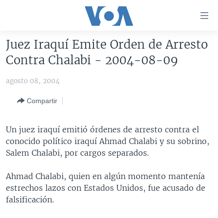
Enlaces
para
accesibilidad
Juez Iraquí Emite Orden de Arresto
Salte
AMÉRICA DEL NORTE
Contra Chalabi - 2004-08-09
al
ELECCIONES EEUU 2024
EEUU
contenido
agosto 08, 2004
principal
VOA VERIFICA
MÉXICO
ELECCIONES EEUU
Salte
Compartir
AMÉRICA LATINA
HAITÍ
VOTO DIVIDIDO
VOA VERIFICA UCRANIA/RUSIA
al
navegador
CHINA EN AMÉRICA LATINA
VOA VERIFICA INMIGRACIÓN
ARGENTINA
Un juez iraquí emitió órdenes de arresto contra el
principal
CENTROAMÉRICA
VOA VERIFICA AMÉRICA LATINA
BOLIVIA
conocido político iraquí Ahmad Chalabi y su sobrino,
Salte
Salem Chalabi, por cargos separados.
a
OTRAS SECCIONES
COLOMBIA
COSTA RICA
búsqueda
ESPECIALES DE LA VOA
CHILE
EL SALVADOR
INMIGRACIÓN
Ahmad Chalabi, quien en algún momento mantenía
estrechos lazos con Estados Unidos, fue acusado de
LIBERTAD DE PRENSA
PERÚ
GUATEMALA
LIBERTAD DE PRENSA
falsificación.
UCRANIA
ECUADOR
HONDURAS
MUNDO