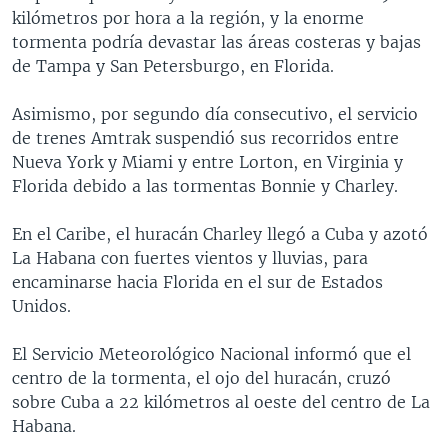
kilómetros por hora a la región, y la enorme
MULTIMEDIA
VENEZUELA
NICARAGUA
ECONOMÍA
tormenta podría devastar las áreas costeras y bajas
PROGRAMAS TV
BRASIL
ENTRETENIMIENTO Y CULTURA
VIDEOS
de Tampa y San Petersburgo, en Florida.
RADIO
TECNOLOGÍA
FOTOGRAFÍA
EL MUNDO AL DÍA
Asimismo, por segundo día consecutivo, el servicio
DIRECT
DEPORTES
AUDIOS
FORO INTERAMERICANO
AVANCE INFORMATIVO
de trenes Amtrak suspendió sus recorridos entre
Nueva York y Miami y entre Lorton, en Virginia y
DOCUMENTALES DE LA VOA
CIENCIA Y SALUD
VISIÓN 360
AUDIONOTICIAS
Florida debido a las tormentas Bonnie y Charley.
LAS CLAVES
BUENOS DÍAS AMÉRICA
Learning English
En el Caribe, el huracán Charley llegó a Cuba y azotó
PANORAMA
ESTADOS UNIDOS AL DÍA
La Habana con fuertes vientos y lluvias, para
SÍGANOS
EL MUNDO AL DÍA [RADIO]
encaminarse hacia Florida en el sur de Estados
Unidos.
FORO [RADIO]
DEPORTIVO INTERNACIONAL
El Servicio Meteorológico Nacional informó que el
Idiomas
centro de la tormenta, el ojo del huracán, cruzó
NOTA ECONÓMICA
sobre Cuba a 22 kilómetros al oeste del centro de La
ENTRETENIMIENTO
Habana.