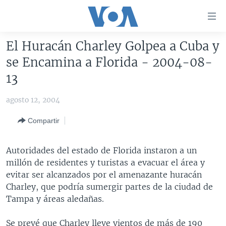
Enlaces
para
accesibilidad
El Huracán Charley Golpea a Cuba y
Salte
AMÉRICA DEL NORTE
se Encamina a Florida - 2004-08-
al
ELECCIONES EEUU 2024
EEUU
13
contenido
principal
VOA VERIFICA
MÉXICO
ELECCIONES EEUU
agosto 12, 2004
Salte
AMÉRICA LATINA
HAITÍ
VOTO DIVIDIDO
VOA VERIFICA UCRANIA/RUSIA
al
Compartir
navegador
CHINA EN AMÉRICA LATINA
VOA VERIFICA INMIGRACIÓN
ARGENTINA
principal
CENTROAMÉRICA
VOA VERIFICA AMÉRICA LATINA
BOLIVIA
Autoridades del estado de Florida instaron a un
Salte
millón de residentes y turistas a evacuar el área y
a
OTRAS SECCIONES
COLOMBIA
COSTA RICA
evitar ser alcanzados por el amenazante huracán
búsqueda
ESPECIALES DE LA VOA
CHILE
EL SALVADOR
INMIGRACIÓN
Charley, que podría sumergir partes de la ciudad de
Tampa y áreas aledañas.
LIBERTAD DE PRENSA
PERÚ
GUATEMALA
LIBERTAD DE PRENSA
UCRANIA
ECUADOR
HONDURAS
MUNDO
Se prevé que Charley lleve vientos de más de 190