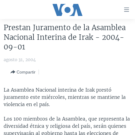
Enlaces
para
accesibilidad
Prestan Juramento de la Asamblea
Salte
AMÉRICA DEL NORTE
Nacional Interina de Irak - 2004-
al
ELECCIONES EEUU 2024
EEUU
09-01
contenido
principal
VOA VERIFICA
MÉXICO
ELECCIONES EEUU
agosto 31, 2004
Salte
AMÉRICA LATINA
HAITÍ
VOTO DIVIDIDO
VOA VERIFICA UCRANIA/RUSIA
al
Compartir
navegador
CHINA EN AMÉRICA LATINA
VOA VERIFICA INMIGRACIÓN
ARGENTINA
principal
CENTROAMÉRICA
VOA VERIFICA AMÉRICA LATINA
BOLIVIA
La Asamblea Nacional interina de Irak prestó
Salte
juramento este miércoles, mientras se mantiene la
a
OTRAS SECCIONES
COLOMBIA
COSTA RICA
violencia en el país.
búsqueda
ESPECIALES DE LA VOA
CHILE
EL SALVADOR
INMIGRACIÓN
Los 100 miembros de la Asamblea, que representa la
LIBERTAD DE PRENSA
PERÚ
GUATEMALA
LIBERTAD DE PRENSA
diversidad étnica y religiosa del país, serán quienes
UCRANIA
ECUADOR
HONDURAS
MUNDO
supervisarán al gobierno hasta las elecciones de