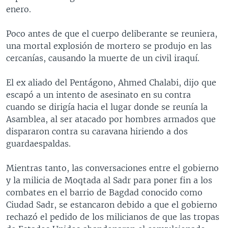
enero.
MULTIMEDIA
VENEZUELA
NICARAGUA
ECONOMÍA
PROGRAMAS TV
BRASIL
ENTRETENIMIENTO Y CULTURA
VIDEOS
Poco antes de que el cuerpo deliberante se reuniera,
una mortal explosión de mortero se produjo en las
RADIO
TECNOLOGÍA
FOTOGRAFÍA
EL MUNDO AL DÍA
cercanías, causando la muerte de un civil iraquí.
DIRECT
DEPORTES
AUDIOS
FORO INTERAMERICANO
AVANCE INFORMATIVO
El ex aliado del Pentágono, Ahmed Chalabi, dijo que
DOCUMENTALES DE LA VOA
CIENCIA Y SALUD
VISIÓN 360
AUDIONOTICIAS
escapó a un intento de asesinato en su contra
LAS CLAVES
BUENOS DÍAS AMÉRICA
cuando se dirigía hacia el lugar donde se reunía la
Learning English
Asamblea, al ser atacado por hombres armados que
PANORAMA
ESTADOS UNIDOS AL DÍA
dispararon contra su caravana hiriendo a dos
SÍGANOS
EL MUNDO AL DÍA [RADIO]
guardaespaldas.
FORO [RADIO]
Mientras tanto, las conversaciones entre el gobierno
DEPORTIVO INTERNACIONAL
y la milicia de Moqtada al Sadr para poner fin a los
Idiomas
combates en el barrio de Bagdad conocido como
NOTA ECONÓMICA
Ciudad Sadr, se estancaron debido a que el gobierno
ENTRETENIMIENTO
rechazó el pedido de los milicianos de que las tropas