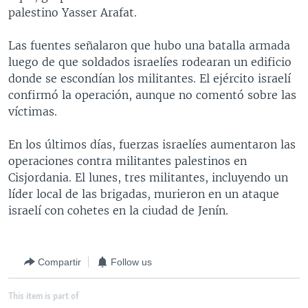
palestino Yasser Arafat.
MULTIMEDIA
VENEZUELA
NICARAGUA
ECONOMÍA
PROGRAMAS TV
BRASIL
ENTRETENIMIENTO Y CULTURA
VIDEOS
Las fuentes señalaron que hubo una batalla armada
luego de que soldados israelíes rodearan un edificio
RADIO
TECNOLOGÍA
FOTOGRAFÍA
EL MUNDO AL DÍA
donde se escondían los militantes. El ejército israelí
DIRECT
DEPORTES
AUDIOS
FORO INTERAMERICANO
AVANCE INFORMATIVO
confirmó la operación, aunque no comentó sobre las
víctimas.
DOCUMENTALES DE LA VOA
CIENCIA Y SALUD
VISIÓN 360
AUDIONOTICIAS
LAS CLAVES
BUENOS DÍAS AMÉRICA
En los últimos días, fuerzas israelíes aumentaron las
Learning English
operaciones contra militantes palestinos en
PANORAMA
ESTADOS UNIDOS AL DÍA
Cisjordania. El lunes, tres militantes, incluyendo un
SÍGANOS
EL MUNDO AL DÍA [RADIO]
líder local de las brigadas, murieron en un ataque
israelí con cohetes en la ciudad de Jenín.
FORO [RADIO]
DEPORTIVO INTERNACIONAL
Idiomas
NOTA ECONÓMICA
Compartir
Follow us
ENTRETENIMIENTO
This item is part of