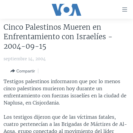
Enlaces
para
accesibilidad
Cinco Palestinos Mueren en
Salte
AMÉRICA DEL NORTE
Enfrentamiento con Israelíes -
al
ELECCIONES EEUU 2024
EEUU
2004-09-15
contenido
principal
VOA VERIFICA
MÉXICO
ELECCIONES EEUU
septiembre 14, 2004
Salte
AMÉRICA LATINA
HAITÍ
VOTO DIVIDIDO
VOA VERIFICA UCRANIA/RUSIA
al
Compartir
navegador
CHINA EN AMÉRICA LATINA
VOA VERIFICA INMIGRACIÓN
ARGENTINA
Testigos palestinos informaron que por lo menos
principal
CENTROAMÉRICA
VOA VERIFICA AMÉRICA LATINA
BOLIVIA
cinco palestinos murieron hoy durante un
Salte
enfrentamiento con fuerzas israelíes en la ciudad de
a
OTRAS SECCIONES
COLOMBIA
COSTA RICA
Naplusa, en Cisjordania.
búsqueda
ESPECIALES DE LA VOA
CHILE
EL SALVADOR
INMIGRACIÓN
Los testigos dijeron que de las víctimas fatales,
LIBERTAD DE PRENSA
PERÚ
GUATEMALA
LIBERTAD DE PRENSA
cuatro pertenecían a las Brigadas de Mártires de Al-
UCRANIA
ECUADOR
HONDURAS
MUNDO
Aqsa, grupo conectado al movimiento del líder