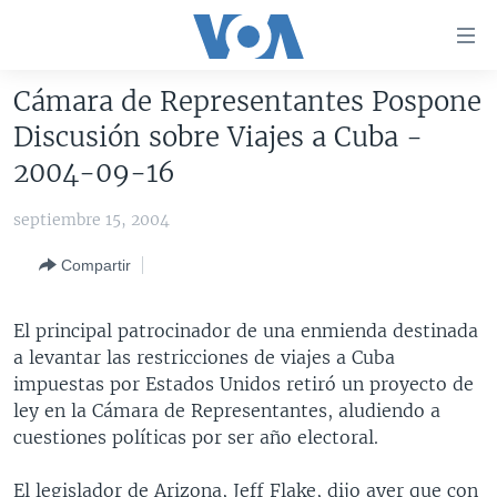
Enlaces
para
accesibilidad
Cámara de Representantes Pospone
Salte
AMÉRICA DEL NORTE
Discusión sobre Viajes a Cuba -
al
ELECCIONES EEUU 2024
EEUU
2004-09-16
contenido
principal
VOA VERIFICA
MÉXICO
ELECCIONES EEUU
septiembre 15, 2004
Salte
AMÉRICA LATINA
HAITÍ
VOTO DIVIDIDO
VOA VERIFICA UCRANIA/RUSIA
al
Compartir
navegador
CHINA EN AMÉRICA LATINA
VOA VERIFICA INMIGRACIÓN
ARGENTINA
principal
CENTROAMÉRICA
VOA VERIFICA AMÉRICA LATINA
BOLIVIA
El principal patrocinador de una enmienda destinada
Salte
a levantar las restricciones de viajes a Cuba
a
OTRAS SECCIONES
COLOMBIA
COSTA RICA
impuestas por Estados Unidos retiró un proyecto de
búsqueda
ESPECIALES DE LA VOA
CHILE
EL SALVADOR
INMIGRACIÓN
ley en la Cámara de Representantes, aludiendo a
cuestiones políticas por ser año electoral.
LIBERTAD DE PRENSA
PERÚ
GUATEMALA
LIBERTAD DE PRENSA
UCRANIA
ECUADOR
HONDURAS
MUNDO
El legislador de Arizona, Jeff Flake, dijo ayer que con