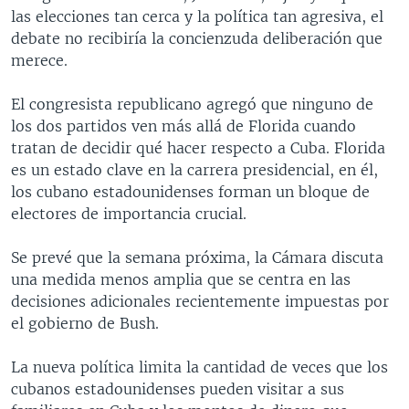
las elecciones tan cerca y la política tan agresiva, el
MULTIMEDIA
VENEZUELA
NICARAGUA
ECONOMÍA
debate no recibiría la concienzuda deliberación que
PROGRAMAS TV
BRASIL
ENTRETENIMIENTO Y CULTURA
VIDEOS
merece.
RADIO
TECNOLOGÍA
FOTOGRAFÍA
EL MUNDO AL DÍA
El congresista republicano agregó que ninguno de
DIRECT
DEPORTES
AUDIOS
FORO INTERAMERICANO
AVANCE INFORMATIVO
los dos partidos ven más allá de Florida cuando
tratan de decidir qué hacer respecto a Cuba. Florida
DOCUMENTALES DE LA VOA
CIENCIA Y SALUD
VISIÓN 360
AUDIONOTICIAS
es un estado clave en la carrera presidencial, en él,
LAS CLAVES
BUENOS DÍAS AMÉRICA
los cubano estadounidenses forman un bloque de
Learning English
electores de importancia crucial.
PANORAMA
ESTADOS UNIDOS AL DÍA
SÍGANOS
EL MUNDO AL DÍA [RADIO]
Se prevé que la semana próxima, la Cámara discuta
una medida menos amplia que se centra en las
FORO [RADIO]
decisiones adicionales recientemente impuestas por
DEPORTIVO INTERNACIONAL
el gobierno de Bush.
Idiomas
NOTA ECONÓMICA
La nueva política limita la cantidad de veces que los
ENTRETENIMIENTO
cubanos estadounidenses pueden visitar a sus