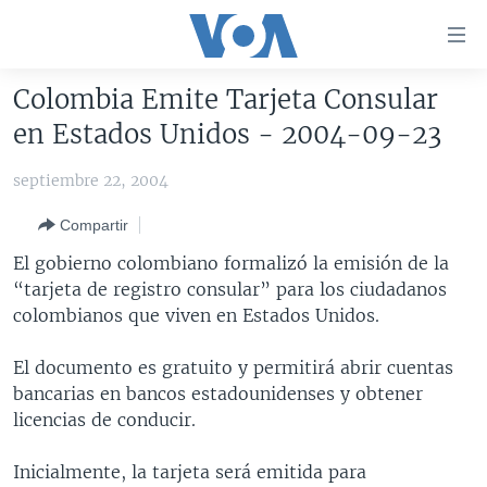
Enlaces
para
accesibilidad
Colombia Emite Tarjeta Consular
Salte
AMÉRICA DEL NORTE
en Estados Unidos - 2004-09-23
al
ELECCIONES EEUU 2024
EEUU
contenido
septiembre 22, 2004
principal
VOA VERIFICA
MÉXICO
ELECCIONES EEUU
Salte
Compartir
AMÉRICA LATINA
HAITÍ
VOTO DIVIDIDO
VOA VERIFICA UCRANIA/RUSIA
al
El gobierno colombiano formalizó la emisión de la
navegador
CHINA EN AMÉRICA LATINA
VOA VERIFICA INMIGRACIÓN
ARGENTINA
“tarjeta de registro consular” para los ciudadanos
principal
CENTROAMÉRICA
VOA VERIFICA AMÉRICA LATINA
BOLIVIA
colombianos que viven en Estados Unidos.
Salte
a
OTRAS SECCIONES
COLOMBIA
COSTA RICA
El documento es gratuito y permitirá abrir cuentas
búsqueda
ESPECIALES DE LA VOA
CHILE
EL SALVADOR
INMIGRACIÓN
bancarias en bancos estadounidenses y obtener
licencias de conducir.
LIBERTAD DE PRENSA
PERÚ
GUATEMALA
LIBERTAD DE PRENSA
UCRANIA
ECUADOR
HONDURAS
MUNDO
Inicialmente, la tarjeta será emitida para