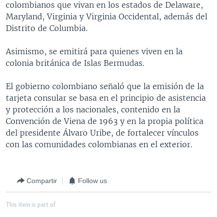
colombianos que vivan en los estados de Delaware,
MULTIMEDIA
VENEZUELA
NICARAGUA
ECONOMÍA
Maryland, Virginia y Virginia Occidental, además del
PROGRAMAS TV
BRASIL
ENTRETENIMIENTO Y CULTURA
VIDEOS
Distrito de Columbia.
RADIO
TECNOLOGÍA
FOTOGRAFÍA
EL MUNDO AL DÍA
Asimismo, se emitirá para quienes viven en la
DIRECT
DEPORTES
AUDIOS
FORO INTERAMERICANO
AVANCE INFORMATIVO
colonia británica de Islas Bermudas.
DOCUMENTALES DE LA VOA
CIENCIA Y SALUD
VISIÓN 360
AUDIONOTICIAS
El gobierno colombiano señaló que la emisión de la
LAS CLAVES
BUENOS DÍAS AMÉRICA
tarjeta consular se basa en el principio de asistencia
Learning English
y protección a los nacionales, contenido en la
PANORAMA
ESTADOS UNIDOS AL DÍA
Convención de Viena de 1963 y en la propia política
SÍGANOS
EL MUNDO AL DÍA [RADIO]
del presidente Álvaro Uribe, de fortalecer vínculos
con las comunidades colombianas en el exterior.
FORO [RADIO]
DEPORTIVO INTERNACIONAL
Idiomas
Compartir
Follow us
NOTA ECONÓMICA
ENTRETENIMIENTO
This item is part of