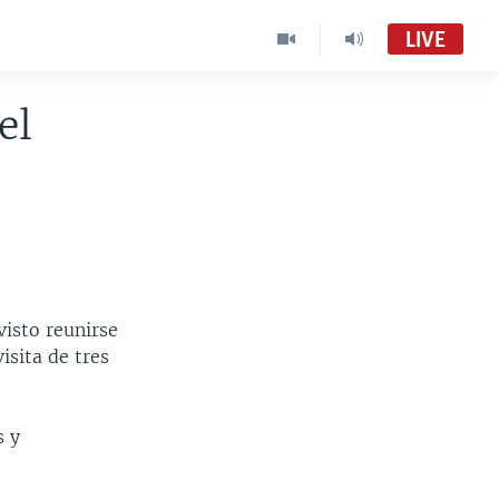
LIVE
el
visto reunirse
isita de tres
s y