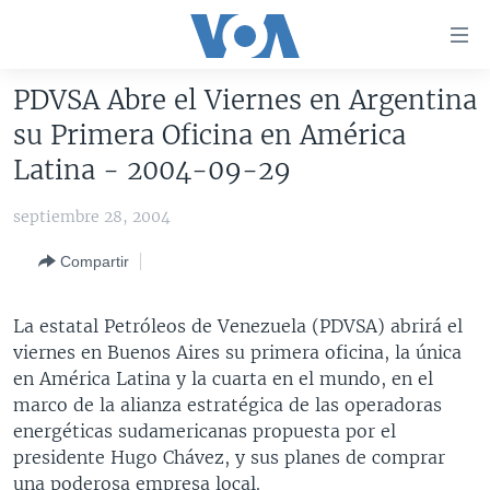
Enlaces
para
accesibilidad
PDVSA Abre el Viernes en Argentina
Salte
AMÉRICA DEL NORTE
su Primera Oficina en América
al
ELECCIONES EEUU 2024
EEUU
Latina - 2004-09-29
contenido
principal
VOA VERIFICA
MÉXICO
ELECCIONES EEUU
septiembre 28, 2004
Salte
AMÉRICA LATINA
HAITÍ
VOTO DIVIDIDO
VOA VERIFICA UCRANIA/RUSIA
al
Compartir
navegador
CHINA EN AMÉRICA LATINA
VOA VERIFICA INMIGRACIÓN
ARGENTINA
principal
CENTROAMÉRICA
VOA VERIFICA AMÉRICA LATINA
BOLIVIA
La estatal Petróleos de Venezuela (PDVSA) abrirá el
Salte
viernes en Buenos Aires su primera oficina, la única
a
OTRAS SECCIONES
COLOMBIA
COSTA RICA
en América Latina y la cuarta en el mundo, en el
búsqueda
ESPECIALES DE LA VOA
CHILE
EL SALVADOR
INMIGRACIÓN
marco de la alianza estratégica de las operadoras
energéticas sudamericanas propuesta por el
LIBERTAD DE PRENSA
PERÚ
GUATEMALA
LIBERTAD DE PRENSA
presidente Hugo Chávez, y sus planes de comprar
UCRANIA
ECUADOR
HONDURAS
MUNDO
una poderosa empresa local.