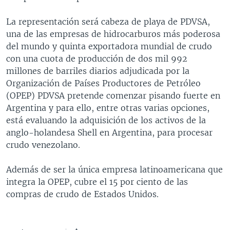
MULTIMEDIA
VENEZUELA
NICARAGUA
ECONOMÍA
La representación será cabeza de playa de PDVSA,
PROGRAMAS TV
BRASIL
ENTRETENIMIENTO Y CULTURA
VIDEOS
una de las empresas de hidrocarburos más poderosa
del mundo y quinta exportadora mundial de crudo
RADIO
TECNOLOGÍA
FOTOGRAFÍA
EL MUNDO AL DÍA
con una cuota de producción de dos mil 992
DIRECT
DEPORTES
AUDIOS
FORO INTERAMERICANO
AVANCE INFORMATIVO
millones de barriles diarios adjudicada por la
Organización de Países Productores de Petróleo
DOCUMENTALES DE LA VOA
CIENCIA Y SALUD
VISIÓN 360
AUDIONOTICIAS
(OPEP) PDVSA pretende comenzar pisando fuerte en
LAS CLAVES
BUENOS DÍAS AMÉRICA
Argentina y para ello, entre otras varias opciones,
Learning English
está evaluando la adquisición de los activos de la
PANORAMA
ESTADOS UNIDOS AL DÍA
anglo-holandesa Shell en Argentina, para procesar
SÍGANOS
EL MUNDO AL DÍA [RADIO]
crudo venezolano.
FORO [RADIO]
Además de ser la única empresa latinoamericana que
DEPORTIVO INTERNACIONAL
integra la OPEP, cubre el 15 por ciento de las
Idiomas
compras de crudo de Estados Unidos.
NOTA ECONÓMICA
ENTRETENIMIENTO