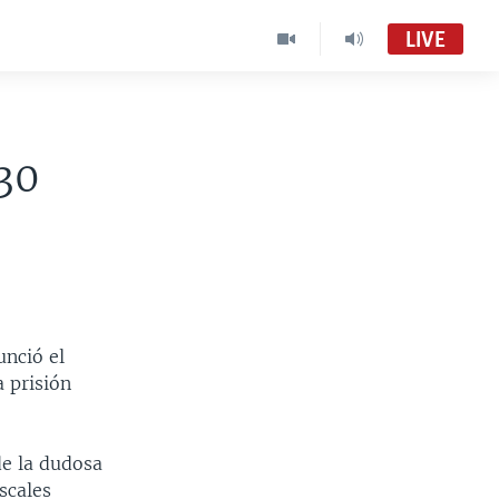
LIVE
30
unció el
 prisión
de la dudosa
scales