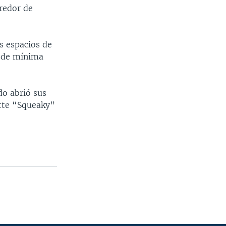
rredor de
s espacios de
n de mínima
do abrió sus
ette “Squeaky”