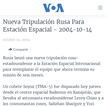
Enlaces
para
accesibilidad
Nueva Tripulación Rusa Para
Salte
AMÉRICA DEL NORTE
Estación Espacial - 2004-10-14
al
ELECCIONES EEUU 2024
EEUU
contenido
octubre 13, 2004
principal
VOA VERIFICA
MÉXICO
ELECCIONES EEUU
Salte
Compartir
AMÉRICA LATINA
HAITÍ
VOTO DIVIDIDO
VOA VERIFICA UCRANIA/RUSIA
al
Rusia lanzó una nueva tripulación ruso-
navegador
CHINA EN AMÉRICA LATINA
VOA VERIFICA INMIGRACIÓN
ARGENTINA
estadounidense a la Estación Espacial Internacional
principal
CENTROAMÉRICA
VOA VERIFICA AMÉRICA LATINA
BOLIVIA
para reemplazar el equipo que ahora termina su
Salte
misión de seis meses.
a
OTRAS SECCIONES
COLOMBIA
COSTA RICA
búsqueda
ESPECIALES DE LA VOA
CHILE
EL SALVADOR
INMIGRACIÓN
Un cohete Soyuz (TMA-5) fue disparado hoy jueves
desde el centro espacial Baikonur en Kazajstán, que
LIBERTAD DE PRENSA
PERÚ
GUATEMALA
LIBERTAD DE PRENSA
llevaba al astronauta estadounidense Leroy Chiao y a
UCRANIA
ECUADOR
HONDURAS
MUNDO
los cosmonautas rusos, Salizhan Sharipov y Yuri