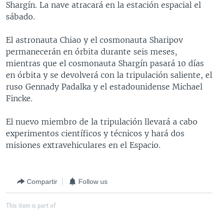
Shargín. La nave atracará en la estación espacial el
MULTIMEDIA
VENEZUELA
NICARAGUA
ECONOMÍA
sábado.
PROGRAMAS TV
BRASIL
ENTRETENIMIENTO Y CULTURA
VIDEOS
El astronauta Chiao y el cosmonauta Sharipov
RADIO
TECNOLOGÍA
FOTOGRAFÍA
EL MUNDO AL DÍA
permanecerán en órbita durante seis meses,
DIRECT
DEPORTES
AUDIOS
FORO INTERAMERICANO
AVANCE INFORMATIVO
mientras que el cosmonauta Shargín pasará 10 días
en órbita y se devolverá con la tripulación saliente, el
DOCUMENTALES DE LA VOA
CIENCIA Y SALUD
VISIÓN 360
AUDIONOTICIAS
ruso Gennady Padalka y el estadounidense Michael
LAS CLAVES
BUENOS DÍAS AMÉRICA
Fincke.
Learning English
PANORAMA
ESTADOS UNIDOS AL DÍA
El nuevo miembro de la tripulación llevará a cabo
SÍGANOS
EL MUNDO AL DÍA [RADIO]
experimentos científicos y técnicos y hará dos
misiones extravehiculares en el Espacio.
FORO [RADIO]
DEPORTIVO INTERNACIONAL
Idiomas
Compartir
Follow us
NOTA ECONÓMICA
ENTRETENIMIENTO
This item is part of