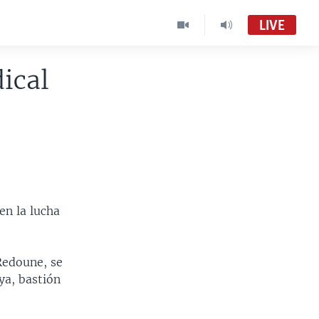
LIVE
ical
Foro (Radio)
Audio en vivo
Foro
VOA Spanish MC01
en la lucha
Redoune, se
ya, bastión