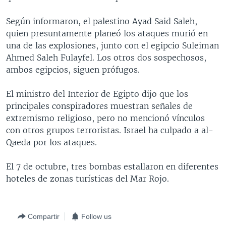
MULTIMEDIA
VENEZUELA
NICARAGUA
ECONOMÍA
Según informaron, el palestino Ayad Said Saleh,
PROGRAMAS TV
BRASIL
ENTRETENIMIENTO Y CULTURA
VIDEOS
quien presuntamente planeó los ataques murió en
una de las explosiones, junto con el egipcio Suleiman
RADIO
TECNOLOGÍA
FOTOGRAFÍA
EL MUNDO AL DÍA
Ahmed Saleh Fulayfel. Los otros dos sospechosos,
DIRECT
DEPORTES
AUDIOS
FORO INTERAMERICANO
AVANCE INFORMATIVO
ambos egipcios, siguen prófugos.
DOCUMENTALES DE LA VOA
CIENCIA Y SALUD
VISIÓN 360
AUDIONOTICIAS
El ministro del Interior de Egipto dijo que los
LAS CLAVES
BUENOS DÍAS AMÉRICA
principales conspiradores muestran señales de
Learning English
extremismo religioso, pero no mencionó vínculos
PANORAMA
ESTADOS UNIDOS AL DÍA
con otros grupos terroristas. Israel ha culpado a al-
SÍGANOS
EL MUNDO AL DÍA [RADIO]
Qaeda por los ataques.
FORO [RADIO]
El 7 de octubre, tres bombas estallaron en diferentes
DEPORTIVO INTERNACIONAL
hoteles de zonas turísticas del Mar Rojo.
Idiomas
NOTA ECONÓMICA
ENTRETENIMIENTO
Compartir
Follow us