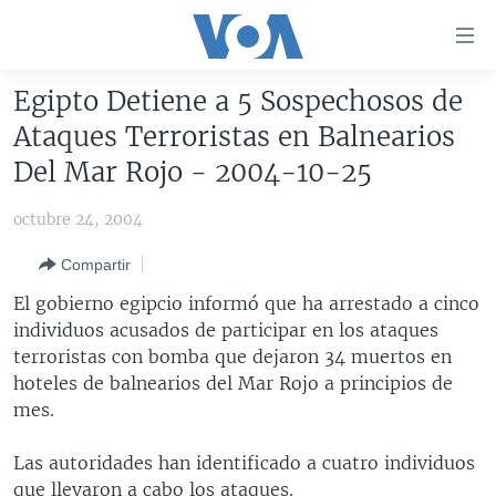
Enlaces
para
accesibilidad
Egipto Detiene a 5 Sospechosos de
Salte
AMÉRICA DEL NORTE
Ataques Terroristas en Balnearios
al
ELECCIONES EEUU 2024
EEUU
Del Mar Rojo - 2004-10-25
contenido
principal
VOA VERIFICA
MÉXICO
ELECCIONES EEUU
octubre 24, 2004
Salte
AMÉRICA LATINA
HAITÍ
VOTO DIVIDIDO
VOA VERIFICA UCRANIA/RUSIA
al
Compartir
navegador
CHINA EN AMÉRICA LATINA
VOA VERIFICA INMIGRACIÓN
ARGENTINA
El gobierno egipcio informó que ha arrestado a cinco
principal
CENTROAMÉRICA
VOA VERIFICA AMÉRICA LATINA
BOLIVIA
individuos acusados de participar en los ataques
Salte
terroristas con bomba que dejaron 34 muertos en
a
OTRAS SECCIONES
COLOMBIA
COSTA RICA
hoteles de balnearios del Mar Rojo a principios de
búsqueda
ESPECIALES DE LA VOA
CHILE
EL SALVADOR
INMIGRACIÓN
mes.
LIBERTAD DE PRENSA
PERÚ
GUATEMALA
LIBERTAD DE PRENSA
Las autoridades han identificado a cuatro individuos
UCRANIA
ECUADOR
HONDURAS
MUNDO
que llevaron a cabo los ataques.