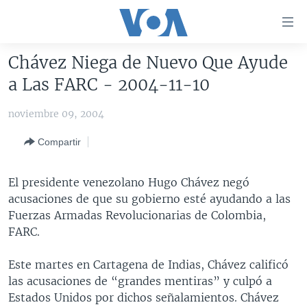
Enlaces
para
accesibilidad
Chávez Niega de Nuevo Que Ayude
Salte
AMÉRICA DEL NORTE
a Las FARC - 2004-11-10
al
ELECCIONES EEUU 2024
EEUU
contenido
noviembre 09, 2004
principal
VOA VERIFICA
MÉXICO
ELECCIONES EEUU
Salte
Compartir
AMÉRICA LATINA
HAITÍ
VOTO DIVIDIDO
VOA VERIFICA UCRANIA/RUSIA
al
navegador
CHINA EN AMÉRICA LATINA
VOA VERIFICA INMIGRACIÓN
ARGENTINA
El presidente venezolano Hugo Chávez negó
principal
CENTROAMÉRICA
VOA VERIFICA AMÉRICA LATINA
BOLIVIA
acusaciones de que su gobierno esté ayudando a las
Salte
Fuerzas Armadas Revolucionarias de Colombia,
a
OTRAS SECCIONES
COLOMBIA
COSTA RICA
FARC.
búsqueda
ESPECIALES DE LA VOA
CHILE
EL SALVADOR
INMIGRACIÓN
Este martes en Cartagena de Indias, Chávez calificó
LIBERTAD DE PRENSA
PERÚ
GUATEMALA
LIBERTAD DE PRENSA
las acusaciones de “grandes mentiras” y culpó a
UCRANIA
ECUADOR
HONDURAS
MUNDO
Estados Unidos por dichos señalamientos. Chávez