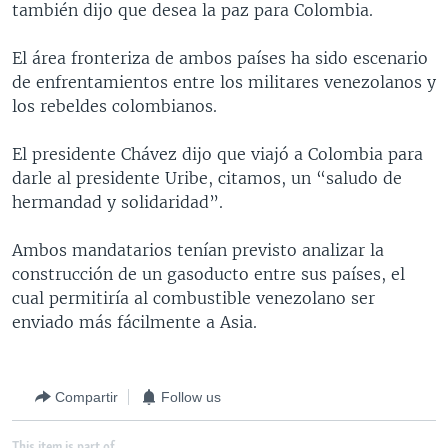
también dijo que desea la paz para Colombia.
MULTIMEDIA
VENEZUELA
NICARAGUA
ECONOMÍA
PROGRAMAS TV
BRASIL
ENTRETENIMIENTO Y CULTURA
VIDEOS
El área fronteriza de ambos países ha sido escenario
de enfrentamientos entre los militares venezolanos y
RADIO
TECNOLOGÍA
FOTOGRAFÍA
EL MUNDO AL DÍA
los rebeldes colombianos.
DIRECT
DEPORTES
AUDIOS
FORO INTERAMERICANO
AVANCE INFORMATIVO
El presidente Chávez dijo que viajó a Colombia para
DOCUMENTALES DE LA VOA
CIENCIA Y SALUD
VISIÓN 360
AUDIONOTICIAS
darle al presidente Uribe, citamos, un “saludo de
LAS CLAVES
BUENOS DÍAS AMÉRICA
hermandad y solidaridad”.
Learning English
PANORAMA
ESTADOS UNIDOS AL DÍA
Ambos mandatarios tenían previsto analizar la
SÍGANOS
EL MUNDO AL DÍA [RADIO]
construcción de un gasoducto entre sus países, el
cual permitiría al combustible venezolano ser
FORO [RADIO]
enviado más fácilmente a Asia.
DEPORTIVO INTERNACIONAL
Idiomas
NOTA ECONÓMICA
Compartir
Follow us
ENTRETENIMIENTO
This item is part of