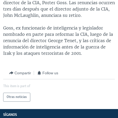
director de la CIA, Porter Goss. Las renuncias ocurren
MULTIMEDIA
VENEZUELA
NICARAGUA
ECONOMÍA
tres días después que el director adjunto de la CIA,
PROGRAMAS TV
BRASIL
ENTRETENIMIENTO Y CULTURA
VIDEOS
John McLaughlin, anunciara su retiro.
RADIO
TECNOLOGÍA
FOTOGRAFÍA
EL MUNDO AL DÍA
Goss, ex funcionario de inteligencia y legislador
DIRECT
DEPORTES
AUDIOS
FORO INTERAMERICANO
AVANCE INFORMATIVO
nombrado en parte para reformar la CIA, luego de la
renuncia del director George Tenet, y las críticas de
DOCUMENTALES DE LA VOA
CIENCIA Y SALUD
VISIÓN 360
AUDIONOTICIAS
información de inteligencia antes de la guerra de
LAS CLAVES
BUENOS DÍAS AMÉRICA
Irak y los ataques terroristas de 2001.
Learning English
PANORAMA
ESTADOS UNIDOS AL DÍA
SÍGANOS
EL MUNDO AL DÍA [RADIO]
Compartir
Follow us
FORO [RADIO]
This item is part of
DEPORTIVO INTERNACIONAL
Idiomas
Otras noticias
NOTA ECONÓMICA
ENTRETENIMIENTO
SÍGANOS