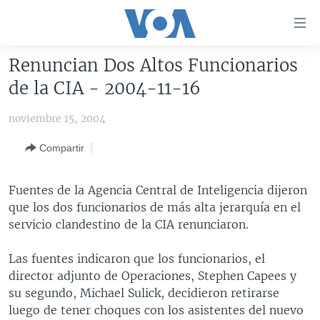
Enlaces
para
accesibilidad
Renuncian Dos Altos Funcionarios
Salte
AMÉRICA DEL NORTE
de la CIA - 2004-11-16
al
ELECCIONES EEUU 2024
EEUU
contenido
noviembre 15, 2004
principal
VOA VERIFICA
MÉXICO
ELECCIONES EEUU
Salte
Compartir
AMÉRICA LATINA
HAITÍ
VOTO DIVIDIDO
VOA VERIFICA UCRANIA/RUSIA
al
navegador
CHINA EN AMÉRICA LATINA
VOA VERIFICA INMIGRACIÓN
ARGENTINA
Fuentes de la Agencia Central de Inteligencia dijeron
principal
CENTROAMÉRICA
VOA VERIFICA AMÉRICA LATINA
BOLIVIA
que los dos funcionarios de más alta jerarquía en el
Salte
servicio clandestino de la CIA renunciaron.
a
OTRAS SECCIONES
COLOMBIA
COSTA RICA
búsqueda
ESPECIALES DE LA VOA
CHILE
EL SALVADOR
INMIGRACIÓN
Las fuentes indicaron que los funcionarios, el
director adjunto de Operaciones, Stephen Capees y
LIBERTAD DE PRENSA
PERÚ
GUATEMALA
LIBERTAD DE PRENSA
su segundo, Michael Sulick, decidieron retirarse
UCRANIA
ECUADOR
HONDURAS
MUNDO
luego de tener choques con los asistentes del nuevo