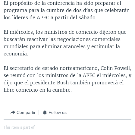
El propósito de la conferencia ha sido preparar el
MULTIMEDIA
VENEZUELA
NICARAGUA
ECONOMÍA
programa para la cumbre de dos días que celebrarán
PROGRAMAS TV
BRASIL
ENTRETENIMIENTO Y CULTURA
VIDEOS
los líderes de APEC a partir del sábado.
RADIO
TECNOLOGÍA
FOTOGRAFÍA
EL MUNDO AL DÍA
El miércoles, los ministros de comercio dijeron que
DIRECT
DEPORTES
AUDIOS
FORO INTERAMERICANO
AVANCE INFORMATIVO
buscarán reactivar las negociaciones comerciales
mundiales para eliminar aranceles y estimular la
DOCUMENTALES DE LA VOA
CIENCIA Y SALUD
VISIÓN 360
AUDIONOTICIAS
economía.
LAS CLAVES
BUENOS DÍAS AMÉRICA
Learning English
El secretario de estado norteamericano, Colin Powell,
PANORAMA
ESTADOS UNIDOS AL DÍA
se reunió con los ministros de la APEC el miércoles, y
SÍGANOS
EL MUNDO AL DÍA [RADIO]
dijo que el presidente Bush también promoverá el
libre comercio en la cumbre.
FORO [RADIO]
DEPORTIVO INTERNACIONAL
Idiomas
Compartir
Follow us
NOTA ECONÓMICA
ENTRETENIMIENTO
This item is part of