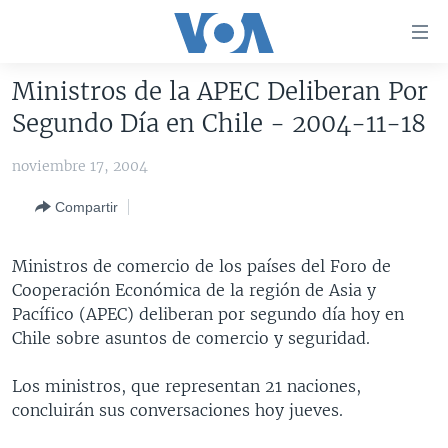
Enlaces
para
accesibilidad
Ministros de la APEC Deliberan Por
Salte
AMÉRICA DEL NORTE
Segundo Día en Chile - 2004-11-18
al
ELECCIONES EEUU 2024
EEUU
contenido
noviembre 17, 2004
principal
VOA VERIFICA
MÉXICO
ELECCIONES EEUU
Salte
Compartir
AMÉRICA LATINA
HAITÍ
VOTO DIVIDIDO
VOA VERIFICA UCRANIA/RUSIA
al
navegador
CHINA EN AMÉRICA LATINA
VOA VERIFICA INMIGRACIÓN
ARGENTINA
Ministros de comercio de los países del Foro de
principal
CENTROAMÉRICA
VOA VERIFICA AMÉRICA LATINA
BOLIVIA
Cooperación Económica de la región de Asia y
Salte
Pacífico (APEC) deliberan por segundo día hoy en
a
OTRAS SECCIONES
COLOMBIA
COSTA RICA
Chile sobre asuntos de comercio y seguridad.
búsqueda
ESPECIALES DE LA VOA
CHILE
EL SALVADOR
INMIGRACIÓN
Los ministros, que representan 21 naciones,
LIBERTAD DE PRENSA
PERÚ
GUATEMALA
LIBERTAD DE PRENSA
concluirán sus conversaciones hoy jueves.
UCRANIA
ECUADOR
HONDURAS
MUNDO