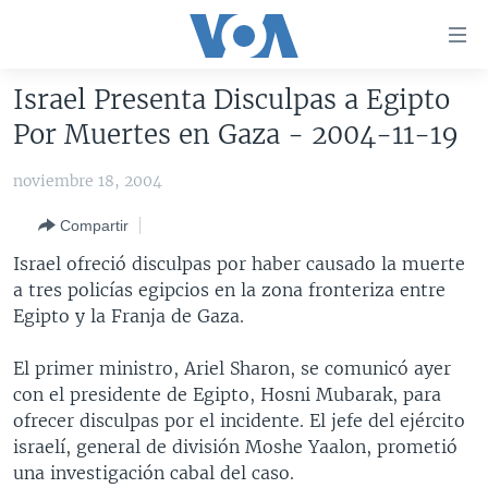
Enlaces
para
accesibilidad
Israel Presenta Disculpas a Egipto
Salte
AMÉRICA DEL NORTE
Por Muertes en Gaza - 2004-11-19
al
ELECCIONES EEUU 2024
EEUU
contenido
noviembre 18, 2004
principal
VOA VERIFICA
MÉXICO
ELECCIONES EEUU
Salte
Compartir
AMÉRICA LATINA
HAITÍ
VOTO DIVIDIDO
VOA VERIFICA UCRANIA/RUSIA
al
Israel ofreció disculpas por haber causado la muerte
navegador
CHINA EN AMÉRICA LATINA
VOA VERIFICA INMIGRACIÓN
ARGENTINA
a tres policías egipcios en la zona fronteriza entre
principal
CENTROAMÉRICA
VOA VERIFICA AMÉRICA LATINA
BOLIVIA
Egipto y la Franja de Gaza.
Salte
a
OTRAS SECCIONES
COLOMBIA
COSTA RICA
El primer ministro, Ariel Sharon, se comunicó ayer
búsqueda
ESPECIALES DE LA VOA
CHILE
EL SALVADOR
INMIGRACIÓN
con el presidente de Egipto, Hosni Mubarak, para
ofrecer disculpas por el incidente. El jefe del ejército
LIBERTAD DE PRENSA
PERÚ
GUATEMALA
LIBERTAD DE PRENSA
israelí, general de división Moshe Yaalon, prometió
UCRANIA
ECUADOR
HONDURAS
MUNDO
una investigación cabal del caso.