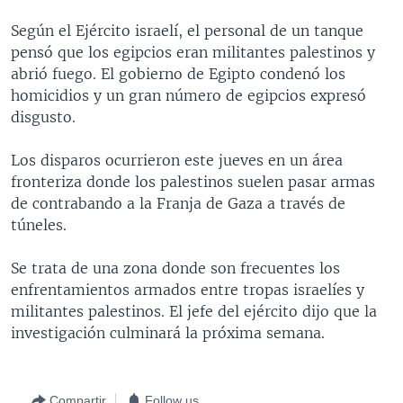
MULTIMEDIA
VENEZUELA
NICARAGUA
ECONOMÍA
Según el Ejército israelí, el personal de un tanque
PROGRAMAS TV
BRASIL
ENTRETENIMIENTO Y CULTURA
VIDEOS
pensó que los egipcios eran militantes palestinos y
abrió fuego. El gobierno de Egipto condenó los
RADIO
TECNOLOGÍA
FOTOGRAFÍA
EL MUNDO AL DÍA
homicidios y un gran número de egipcios expresó
DIRECT
DEPORTES
AUDIOS
FORO INTERAMERICANO
AVANCE INFORMATIVO
disgusto.
DOCUMENTALES DE LA VOA
CIENCIA Y SALUD
VISIÓN 360
AUDIONOTICIAS
Los disparos ocurrieron este jueves en un área
LAS CLAVES
BUENOS DÍAS AMÉRICA
fronteriza donde los palestinos suelen pasar armas
Learning English
de contrabando a la Franja de Gaza a través de
PANORAMA
ESTADOS UNIDOS AL DÍA
túneles.
SÍGANOS
EL MUNDO AL DÍA [RADIO]
Se trata de una zona donde son frecuentes los
FORO [RADIO]
enfrentamientos armados entre tropas israelíes y
DEPORTIVO INTERNACIONAL
militantes palestinos. El jefe del ejército dijo que la
Idiomas
investigación culminará la próxima semana.
NOTA ECONÓMICA
ENTRETENIMIENTO
Compartir
Follow us