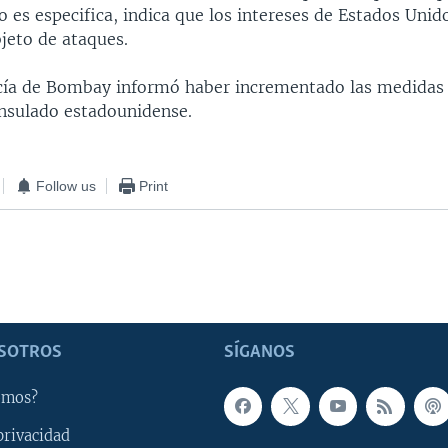
o es especifica, indica que los intereses de Estados Un
jeto de ataques.
licía de Bombay informó haber incrementado las medidas
onsulado estadounidense.
Follow us
Print
SOTROS
SÍGANOS
omos?
privacidad