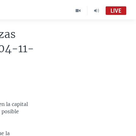
LIVE
zas
004-11-
n la capital
 posible
e la