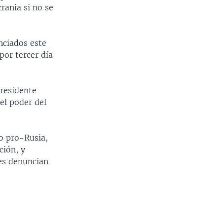
rania si no se
nciados este
por tercer día
presidente
el poder del
o pro-Rusia,
ción, y
es denuncian