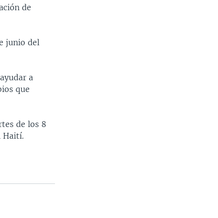
uación de
e junio del
 ayudar a
bios que
tes de los 8
 Haití.