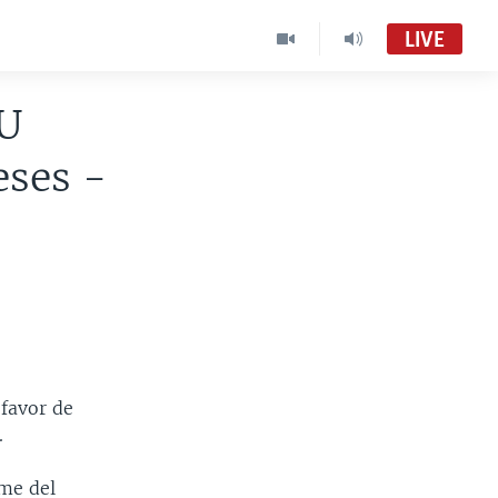
LIVE
NU
eses -
favor de
.
rme del