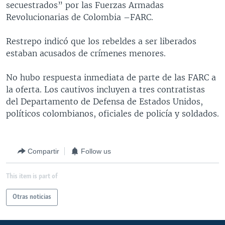
secuestrados” por las Fuerzas Armadas
MULTIMEDIA
VENEZUELA
NICARAGUA
ECONOMÍA
Revolucionarias de Colombia –FARC.
PROGRAMAS TV
BRASIL
ENTRETENIMIENTO Y CULTURA
VIDEOS
Restrepo indicó que los rebeldes a ser liberados
RADIO
TECNOLOGÍA
FOTOGRAFÍA
EL MUNDO AL DÍA
estaban acusados de crímenes menores.
DIRECT
DEPORTES
AUDIOS
FORO INTERAMERICANO
AVANCE INFORMATIVO
No hubo respuesta inmediata de parte de las FARC a
DOCUMENTALES DE LA VOA
CIENCIA Y SALUD
VISIÓN 360
AUDIONOTICIAS
la oferta. Los cautivos incluyen a tres contratistas
LAS CLAVES
BUENOS DÍAS AMÉRICA
del Departamento de Defensa de Estados Unidos,
Learning English
políticos colombianos, oficiales de policía y soldados.
PANORAMA
ESTADOS UNIDOS AL DÍA
SÍGANOS
EL MUNDO AL DÍA [RADIO]
Compartir
Follow us
FORO [RADIO]
DEPORTIVO INTERNACIONAL
This item is part of
Idiomas
NOTA ECONÓMICA
Otras noticias
ENTRETENIMIENTO