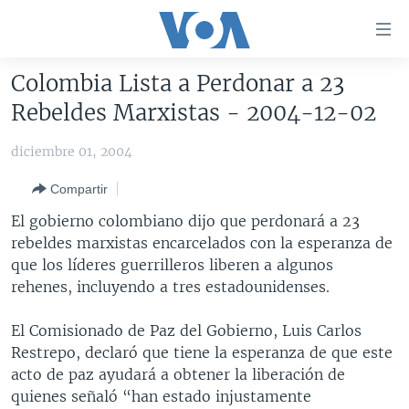
Enlaces
para
accesibilidad
Colombia Lista a Perdonar a 23
Salte
AMÉRICA DEL NORTE
Rebeldes Marxistas - 2004-12-02
al
ELECCIONES EEUU 2024
EEUU
contenido
diciembre 01, 2004
principal
VOA VERIFICA
MÉXICO
ELECCIONES EEUU
Salte
Compartir
AMÉRICA LATINA
HAITÍ
VOTO DIVIDIDO
VOA VERIFICA UCRANIA/RUSIA
al
El gobierno colombiano dijo que perdonará a 23
navegador
CHINA EN AMÉRICA LATINA
VOA VERIFICA INMIGRACIÓN
ARGENTINA
rebeldes marxistas encarcelados con la esperanza de
principal
CENTROAMÉRICA
VOA VERIFICA AMÉRICA LATINA
BOLIVIA
que los líderes guerrilleros liberen a algunos
Salte
rehenes, incluyendo a tres estadounidenses.
a
OTRAS SECCIONES
COLOMBIA
COSTA RICA
búsqueda
ESPECIALES DE LA VOA
CHILE
EL SALVADOR
INMIGRACIÓN
El Comisionado de Paz del Gobierno, Luis Carlos
Restrepo, declaró que tiene la esperanza de que este
LIBERTAD DE PRENSA
PERÚ
GUATEMALA
LIBERTAD DE PRENSA
acto de paz ayudará a obtener la liberación de
UCRANIA
ECUADOR
HONDURAS
MUNDO
quienes señaló “han estado injustamente