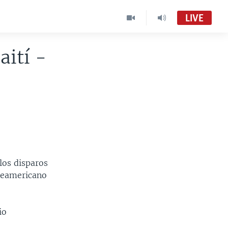
LIVE
aití -
los disparos
rteamericano
io