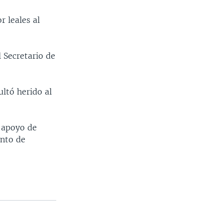
r leales al
l Secretario de
ltó herido al
l apoyo de
ento de