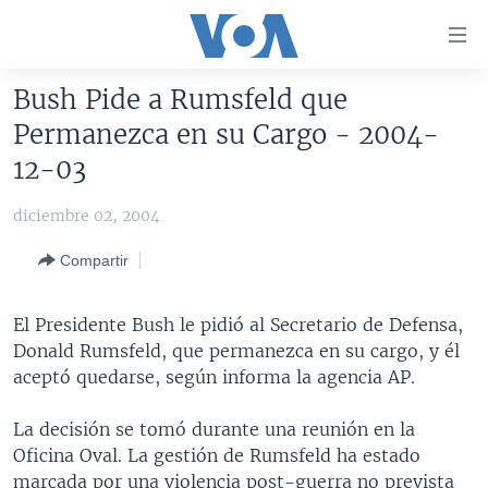
Enlaces
para
accesibilidad
Bush Pide a Rumsfeld que
Salte
AMÉRICA DEL NORTE
Permanezca en su Cargo - 2004-
al
ELECCIONES EEUU 2024
EEUU
12-03
contenido
principal
VOA VERIFICA
MÉXICO
ELECCIONES EEUU
diciembre 02, 2004
Salte
AMÉRICA LATINA
HAITÍ
VOTO DIVIDIDO
VOA VERIFICA UCRANIA/RUSIA
al
Compartir
navegador
CHINA EN AMÉRICA LATINA
VOA VERIFICA INMIGRACIÓN
ARGENTINA
principal
CENTROAMÉRICA
VOA VERIFICA AMÉRICA LATINA
BOLIVIA
El Presidente Bush le pidió al Secretario de Defensa,
Salte
Donald Rumsfeld, que permanezca en su cargo, y él
a
OTRAS SECCIONES
COLOMBIA
COSTA RICA
aceptó quedarse, según informa la agencia AP.
búsqueda
ESPECIALES DE LA VOA
CHILE
EL SALVADOR
INMIGRACIÓN
La decisión se tomó durante una reunión en la
LIBERTAD DE PRENSA
PERÚ
GUATEMALA
LIBERTAD DE PRENSA
Oficina Oval. La gestión de Rumsfeld ha estado
UCRANIA
ECUADOR
HONDURAS
MUNDO
marcada por una violencia post-guerra no prevista