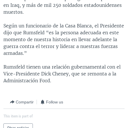
en Iraq, y más de mil 250 soldados estadounidenses
MULTIMEDIA
VENEZUELA
NICARAGUA
ECONOMÍA
muertos.
PROGRAMAS TV
BRASIL
ENTRETENIMIENTO Y CULTURA
VIDEOS
Según un funcionario de la Casa Blanca, el Presidente
RADIO
TECNOLOGÍA
FOTOGRAFÍA
EL MUNDO AL DÍA
dijo que Rumsfeld “es la persona adecuada en este
DIRECT
DEPORTES
AUDIOS
FORO INTERAMERICANO
AVANCE INFORMATIVO
momento de nuestra historia en llevar adelante la
guerra contra el terror y liderar a nuestras fuerzas
DOCUMENTALES DE LA VOA
CIENCIA Y SALUD
VISIÓN 360
AUDIONOTICIAS
armadas.”
LAS CLAVES
BUENOS DÍAS AMÉRICA
Learning English
Rumsfeld tienen una relación gubernamental con el
PANORAMA
ESTADOS UNIDOS AL DÍA
Vice-Presidente Dick Cheney, que se remonta a la
SÍGANOS
EL MUNDO AL DÍA [RADIO]
Administración Ford.
FORO [RADIO]
DEPORTIVO INTERNACIONAL
Compartir
Follow us
Idiomas
NOTA ECONÓMICA
This item is part of
ENTRETENIMIENTO