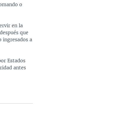
 comando o
rvir en la
n después que
do ingresados a
 por Estados
ridad antes