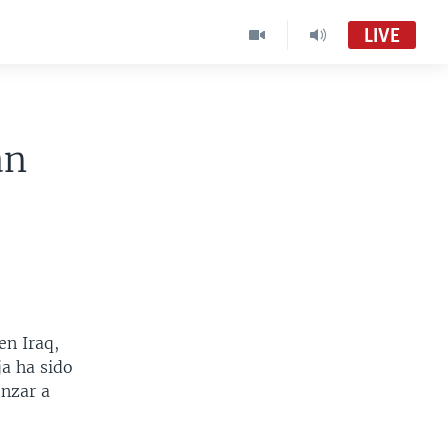
LIVE
an
en Iraq,
ja ha sido
enzar a