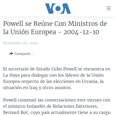
Enlaces
para
accesibilidad
Powell se Reúne Con Ministros de
Salte
AMÉRICA DEL NORTE
la Unión Europea - 2004-12-10
al
ELECCIONES EEUU 2024
EEUU
contenido
diciembre 09, 2004
principal
VOA VERIFICA
MÉXICO
ELECCIONES EEUU
Salte
Compartir
AMÉRICA LATINA
HAITÍ
VOTO DIVIDIDO
VOA VERIFICA UCRANIA/RUSIA
al
navegador
CHINA EN AMÉRICA LATINA
VOA VERIFICA INMIGRACIÓN
ARGENTINA
El secretario de Estado Colin Powell se encuentra en
principal
CENTROAMÉRICA
VOA VERIFICA AMÉRICA LATINA
BOLIVIA
La Haya para dialogar con los líderes de la Unión
Salte
Europea respecto de las elecciones en Ucrania, la
a
OTRAS SECCIONES
COLOMBIA
COSTA RICA
situación en Iraq y otros asuntos.
búsqueda
ESPECIALES DE LA VOA
CHILE
EL SALVADOR
INMIGRACIÓN
Powell comenzó las conversaciones este viernes con
LIBERTAD DE PRENSA
PERÚ
GUATEMALA
LIBERTAD DE PRENSA
el ministro holandés de Relaciones Exteriores,
UCRANIA
ECUADOR
HONDURAS
MUNDO
Bernard Bot, cuyo país actualmente tiene a su cargo