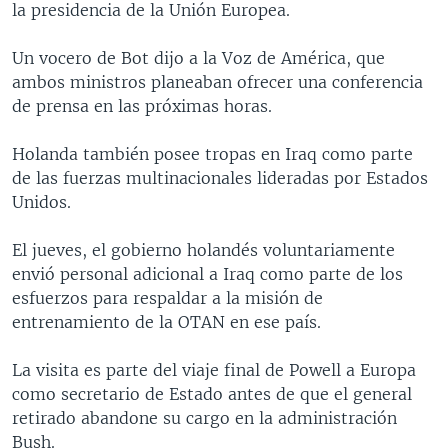
la presidencia de la Unión Europea.
MULTIMEDIA
VENEZUELA
NICARAGUA
ECONOMÍA
PROGRAMAS TV
BRASIL
ENTRETENIMIENTO Y CULTURA
VIDEOS
Un vocero de Bot dijo a la Voz de América, que
ambos ministros planeaban ofrecer una conferencia
RADIO
TECNOLOGÍA
FOTOGRAFÍA
EL MUNDO AL DÍA
de prensa en las próximas horas.
DIRECT
DEPORTES
AUDIOS
FORO INTERAMERICANO
AVANCE INFORMATIVO
Holanda también posee tropas en Iraq como parte
DOCUMENTALES DE LA VOA
CIENCIA Y SALUD
VISIÓN 360
AUDIONOTICIAS
de las fuerzas multinacionales lideradas por Estados
LAS CLAVES
BUENOS DÍAS AMÉRICA
Unidos.
Learning English
PANORAMA
ESTADOS UNIDOS AL DÍA
El jueves, el gobierno holandés voluntariamente
SÍGANOS
EL MUNDO AL DÍA [RADIO]
envió personal adicional a Iraq como parte de los
esfuerzos para respaldar a la misión de
FORO [RADIO]
entrenamiento de la OTAN en ese país.
DEPORTIVO INTERNACIONAL
Idiomas
La visita es parte del viaje final de Powell a Europa
NOTA ECONÓMICA
como secretario de Estado antes de que el general
ENTRETENIMIENTO
retirado abandone su cargo en la administración
Bush.