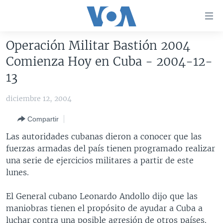
Enlaces
para
accesibilidad
Operación Militar Bastión 2004
Salte
AMÉRICA DEL NORTE
Comienza Hoy en Cuba - 2004-12-
al
ELECCIONES EEUU 2024
EEUU
13
contenido
principal
VOA VERIFICA
MÉXICO
ELECCIONES EEUU
diciembre 12, 2004
Salte
AMÉRICA LATINA
HAITÍ
VOTO DIVIDIDO
VOA VERIFICA UCRANIA/RUSIA
al
Compartir
navegador
CHINA EN AMÉRICA LATINA
VOA VERIFICA INMIGRACIÓN
ARGENTINA
Las autoridades cubanas dieron a conocer que las
principal
CENTROAMÉRICA
VOA VERIFICA AMÉRICA LATINA
BOLIVIA
fuerzas armadas del país tienen programado realizar
Salte
una serie de ejercicios militares a partir de este
a
OTRAS SECCIONES
COLOMBIA
COSTA RICA
lunes.
búsqueda
ESPECIALES DE LA VOA
CHILE
EL SALVADOR
INMIGRACIÓN
El General cubano Leonardo Andollo dijo que las
LIBERTAD DE PRENSA
PERÚ
GUATEMALA
LIBERTAD DE PRENSA
maniobras tienen el propósito de ayudar a Cuba a
UCRANIA
ECUADOR
HONDURAS
MUNDO
luchar contra una posible agresión de otros países.