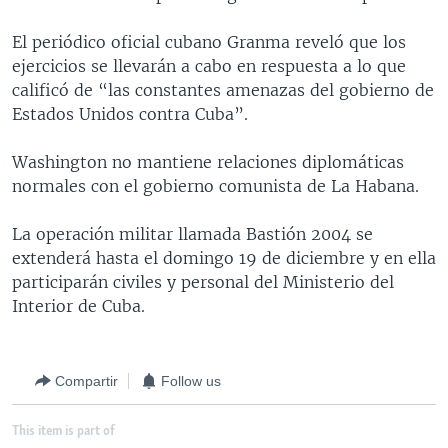
MULTIMEDIA
VENEZUELA
NICARAGUA
ECONOMÍA
El periódico oficial cubano Granma reveló que los
PROGRAMAS TV
BRASIL
ENTRETENIMIENTO Y CULTURA
VIDEOS
ejercicios se llevarán a cabo en respuesta a lo que
calificó de “las constantes amenazas del gobierno de
RADIO
TECNOLOGÍA
FOTOGRAFÍA
EL MUNDO AL DÍA
Estados Unidos contra Cuba”.
DIRECT
DEPORTES
AUDIOS
FORO INTERAMERICANO
AVANCE INFORMATIVO
Washington no mantiene relaciones diplomáticas
DOCUMENTALES DE LA VOA
CIENCIA Y SALUD
VISIÓN 360
AUDIONOTICIAS
normales con el gobierno comunista de La Habana.
LAS CLAVES
BUENOS DÍAS AMÉRICA
Learning English
La operación militar llamada Bastión 2004 se
PANORAMA
ESTADOS UNIDOS AL DÍA
extenderá hasta el domingo 19 de diciembre y en ella
SÍGANOS
EL MUNDO AL DÍA [RADIO]
participarán civiles y personal del Ministerio del
Interior de Cuba.
FORO [RADIO]
DEPORTIVO INTERNACIONAL
Idiomas
NOTA ECONÓMICA
Compartir
Follow us
ENTRETENIMIENTO
This item is part of