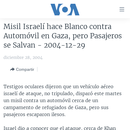
Enlaces
para
accesibilidad
Misil Israelí hace Blanco contra
Salte
AMÉRICA DEL NORTE
Automóvil en Gaza, pero Pasajeros
al
ELECCIONES EEUU 2024
EEUU
se Salvan - 2004-12-29
contenido
principal
VOA VERIFICA
MÉXICO
ELECCIONES EEUU
diciembre 28, 2004
Salte
AMÉRICA LATINA
HAITÍ
VOTO DIVIDIDO
VOA VERIFICA UCRANIA/RUSIA
al
Compartir
navegador
CHINA EN AMÉRICA LATINA
VOA VERIFICA INMIGRACIÓN
ARGENTINA
principal
CENTROAMÉRICA
VOA VERIFICA AMÉRICA LATINA
BOLIVIA
Testigos oculares dijeron que un vehículo aéreo
Salte
israelí de ataque, no tripulado, disparó este martes
a
OTRAS SECCIONES
COLOMBIA
COSTA RICA
un misil contra un automóvil cerca de un
búsqueda
ESPECIALES DE LA VOA
CHILE
EL SALVADOR
INMIGRACIÓN
campamento de refugiados de Gaza, pero sus
pasajeros escaparon ilesos.
LIBERTAD DE PRENSA
PERÚ
GUATEMALA
LIBERTAD DE PRENSA
UCRANIA
ECUADOR
HONDURAS
MUNDO
Israel dio a conocer que el ataque, cerca de Khan