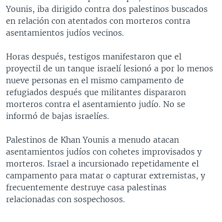
Younis, iba dirigido contra dos palestinos buscados
MULTIMEDIA
VENEZUELA
NICARAGUA
ECONOMÍA
en relación con atentados con morteros contra
PROGRAMAS TV
BRASIL
ENTRETENIMIENTO Y CULTURA
VIDEOS
asentamientos judíos vecinos.
RADIO
TECNOLOGÍA
FOTOGRAFÍA
EL MUNDO AL DÍA
Horas después, testigos manifestaron que el
DIRECT
DEPORTES
AUDIOS
FORO INTERAMERICANO
AVANCE INFORMATIVO
proyectil de un tanque israelí lesionó a por lo menos
nueve personas en el mismo campamento de
DOCUMENTALES DE LA VOA
CIENCIA Y SALUD
VISIÓN 360
AUDIONOTICIAS
refugiados después que militantes dispararon
LAS CLAVES
BUENOS DÍAS AMÉRICA
morteros contra el asentamiento judío. No se
Learning English
informó de bajas israelíes.
PANORAMA
ESTADOS UNIDOS AL DÍA
SÍGANOS
EL MUNDO AL DÍA [RADIO]
Palestinos de Khan Younis a menudo atacan
asentamientos judíos con cohetes improvisados y
FORO [RADIO]
morteros. Israel a incursionado repetidamente el
DEPORTIVO INTERNACIONAL
campamento para matar o capturar extremistas, y
Idiomas
frecuentemente destruye casa palestinas
NOTA ECONÓMICA
relacionadas con sospechosos.
ENTRETENIMIENTO