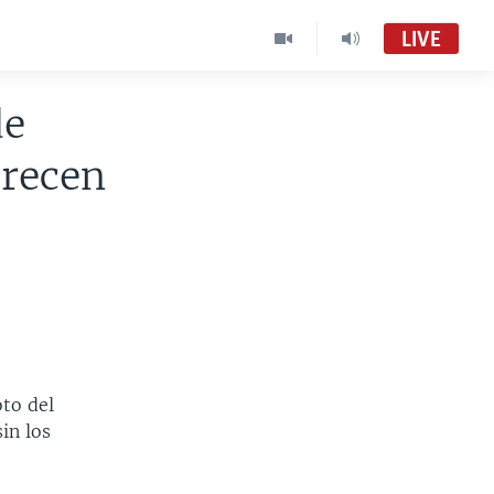
LIVE
de
arecen
to del
in los