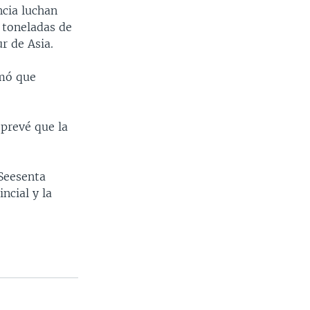
ncia luchan
e toneladas de
r de Asia.
rmó que
 prevé que la
 Seesenta
ncial y la