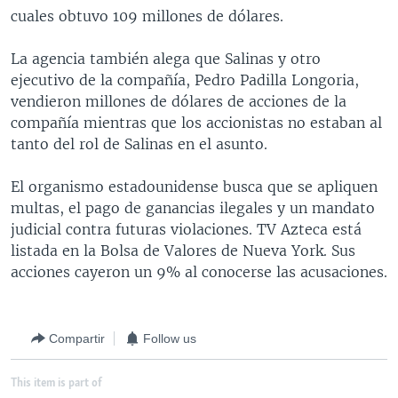
cuales obtuvo 109 millones de dólares.
MULTIMEDIA
VENEZUELA
NICARAGUA
ECONOMÍA
PROGRAMAS TV
BRASIL
ENTRETENIMIENTO Y CULTURA
VIDEOS
La agencia también alega que Salinas y otro
ejecutivo de la compañía, Pedro Padilla Longoria,
RADIO
TECNOLOGÍA
FOTOGRAFÍA
EL MUNDO AL DÍA
vendieron millones de dólares de acciones de la
DIRECT
DEPORTES
AUDIOS
FORO INTERAMERICANO
AVANCE INFORMATIVO
compañía mientras que los accionistas no estaban al
tanto del rol de Salinas en el asunto.
DOCUMENTALES DE LA VOA
CIENCIA Y SALUD
VISIÓN 360
AUDIONOTICIAS
LAS CLAVES
BUENOS DÍAS AMÉRICA
El organismo estadounidense busca que se apliquen
Learning English
multas, el pago de ganancias ilegales y un mandato
PANORAMA
ESTADOS UNIDOS AL DÍA
judicial contra futuras violaciones. TV Azteca está
SÍGANOS
EL MUNDO AL DÍA [RADIO]
listada en la Bolsa de Valores de Nueva York. Sus
acciones cayeron un 9% al conocerse las acusaciones.
FORO [RADIO]
DEPORTIVO INTERNACIONAL
Idiomas
NOTA ECONÓMICA
Compartir
Follow us
ENTRETENIMIENTO
This item is part of