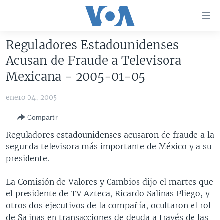
Enlaces
para
accesibilidad
Reguladores Estadounidenses
Salte
AMÉRICA DEL NORTE
Acusan de Fraude a Televisora
al
ELECCIONES EEUU 2024
EEUU
Mexicana - 2005-01-05
contenido
principal
VOA VERIFICA
MÉXICO
ELECCIONES EEUU
enero 04, 2005
Salte
AMÉRICA LATINA
HAITÍ
VOTO DIVIDIDO
VOA VERIFICA UCRANIA/RUSIA
al
Compartir
navegador
CHINA EN AMÉRICA LATINA
VOA VERIFICA INMIGRACIÓN
ARGENTINA
Reguladores estadounidenses acusaron de fraude a la
principal
CENTROAMÉRICA
VOA VERIFICA AMÉRICA LATINA
BOLIVIA
segunda televisora más importante de México y a su
Salte
presidente.
a
OTRAS SECCIONES
COLOMBIA
COSTA RICA
búsqueda
ESPECIALES DE LA VOA
CHILE
EL SALVADOR
INMIGRACIÓN
La Comisión de Valores y Cambios dijo el martes que
el presidente de TV Azteca, Ricardo Salinas Pliego, y
LIBERTAD DE PRENSA
PERÚ
GUATEMALA
LIBERTAD DE PRENSA
otros dos ejecutivos de la compañía, ocultaron el rol
UCRANIA
ECUADOR
HONDURAS
MUNDO
de Salinas en transacciones de deuda a través de las