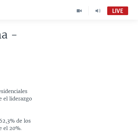
LIVE
na -
sidenciales
 el liderazgo
 62,3% de los
e el 20%.