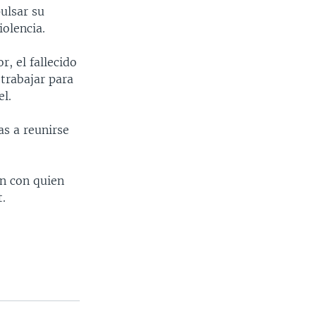
ulsar su
olencia.
, el fallecido
 trabajar para
el.
as a reunirse
en con quien
t.