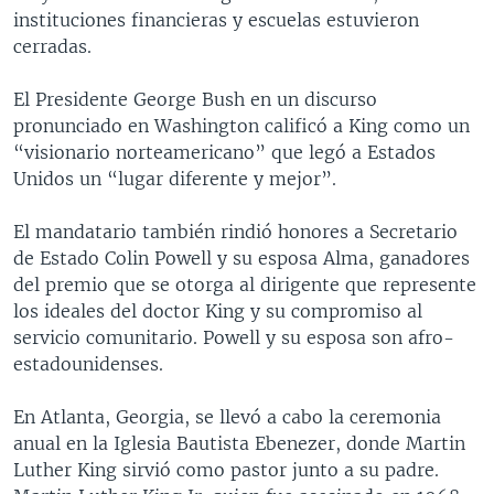
instituciones financieras y escuelas estuvieron
MULTIMEDIA
VENEZUELA
NICARAGUA
ECONOMÍA
cerradas.
PROGRAMAS TV
BRASIL
ENTRETENIMIENTO Y CULTURA
VIDEOS
El Presidente George Bush en un discurso
RADIO
TECNOLOGÍA
FOTOGRAFÍA
EL MUNDO AL DÍA
pronunciado en Washington calificó a King como un
DIRECT
DEPORTES
AUDIOS
FORO INTERAMERICANO
AVANCE INFORMATIVO
“visionario norteamericano” que legó a Estados
Unidos un “lugar diferente y mejor”.
DOCUMENTALES DE LA VOA
CIENCIA Y SALUD
VISIÓN 360
AUDIONOTICIAS
LAS CLAVES
BUENOS DÍAS AMÉRICA
El mandatario también rindió honores a Secretario
Learning English
de Estado Colin Powell y su esposa Alma, ganadores
PANORAMA
ESTADOS UNIDOS AL DÍA
del premio que se otorga al dirigente que represente
SÍGANOS
EL MUNDO AL DÍA [RADIO]
los ideales del doctor King y su compromiso al
servicio comunitario. Powell y su esposa son afro-
FORO [RADIO]
estadounidenses.
DEPORTIVO INTERNACIONAL
Idiomas
En Atlanta, Georgia, se llevó a cabo la ceremonia
NOTA ECONÓMICA
anual en la Iglesia Bautista Ebenezer, donde Martin
ENTRETENIMIENTO
Luther King sirvió como pastor junto a su padre.