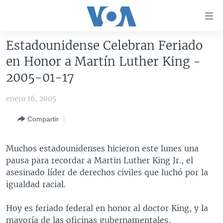
Enlaces
para
accesibilidad
Estadounidense Celebran Feriado
Salte
AMÉRICA DEL NORTE
en Honor a Martín Luther King -
al
ELECCIONES EEUU 2024
EEUU
2005-01-17
contenido
principal
VOA VERIFICA
MÉXICO
ELECCIONES EEUU
enero 16, 2005
Salte
AMÉRICA LATINA
HAITÍ
VOTO DIVIDIDO
VOA VERIFICA UCRANIA/RUSIA
al
Compartir
navegador
CHINA EN AMÉRICA LATINA
VOA VERIFICA INMIGRACIÓN
ARGENTINA
principal
CENTROAMÉRICA
VOA VERIFICA AMÉRICA LATINA
BOLIVIA
Muchos estadounidenses hicieron este lunes una
Salte
pausa para recordar a Martin Luther King Jr., el
a
OTRAS SECCIONES
COLOMBIA
COSTA RICA
asesinado líder de derechos civiles que luchó por la
búsqueda
ESPECIALES DE LA VOA
CHILE
EL SALVADOR
INMIGRACIÓN
igualdad racial.
LIBERTAD DE PRENSA
PERÚ
GUATEMALA
LIBERTAD DE PRENSA
Hoy es feriado federal en honor al doctor King, y la
UCRANIA
ECUADOR
HONDURAS
MUNDO
mayoría de las oficinas gubernamentales,