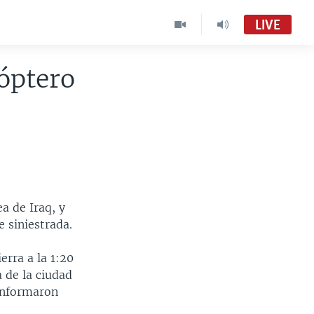
LIVE
óptero
a de Iraq, y
 siniestrada.
erra a la 1:20
 de la ciudad
 informaron