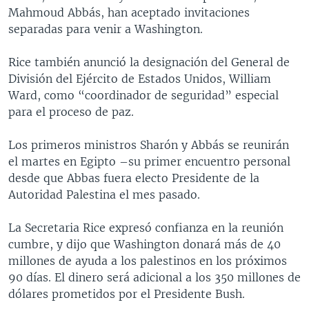
Mahmoud Abbás, han aceptado invitaciones
MULTIMEDIA
VENEZUELA
NICARAGUA
ECONOMÍA
separadas para venir a Washington.
PROGRAMAS TV
BRASIL
ENTRETENIMIENTO Y CULTURA
VIDEOS
Rice también anunció la designación del General de
RADIO
TECNOLOGÍA
FOTOGRAFÍA
EL MUNDO AL DÍA
División del Ejército de Estados Unidos, William
DIRECT
DEPORTES
AUDIOS
FORO INTERAMERICANO
AVANCE INFORMATIVO
Ward, como “coordinador de seguridad” especial
para el proceso de paz.
DOCUMENTALES DE LA VOA
CIENCIA Y SALUD
VISIÓN 360
AUDIONOTICIAS
LAS CLAVES
BUENOS DÍAS AMÉRICA
Los primeros ministros Sharón y Abbás se reunirán
Learning English
el martes en Egipto –su primer encuentro personal
PANORAMA
ESTADOS UNIDOS AL DÍA
desde que Abbas fuera electo Presidente de la
SÍGANOS
EL MUNDO AL DÍA [RADIO]
Autoridad Palestina el mes pasado.
FORO [RADIO]
La Secretaria Rice expresó confianza en la reunión
DEPORTIVO INTERNACIONAL
cumbre, y dijo que Washington donará más de 40
Idiomas
millones de ayuda a los palestinos en los próximos
NOTA ECONÓMICA
90 días. El dinero será adicional a los 350 millones de
ENTRETENIMIENTO
dólares prometidos por el Presidente Bush.