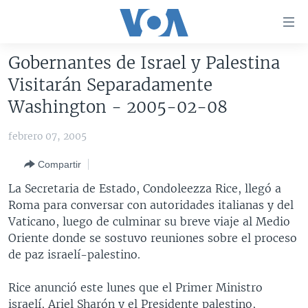
Enlaces
para
accesibilidad
Gobernantes de Israel y Palestina
Salte
AMÉRICA DEL NORTE
Visitarán Separadamente
al
ELECCIONES EEUU 2024
EEUU
Washington - 2005-02-08
contenido
principal
VOA VERIFICA
MÉXICO
ELECCIONES EEUU
febrero 07, 2005
Salte
AMÉRICA LATINA
HAITÍ
VOTO DIVIDIDO
VOA VERIFICA UCRANIA/RUSIA
al
Compartir
navegador
CHINA EN AMÉRICA LATINA
VOA VERIFICA INMIGRACIÓN
ARGENTINA
La Secretaria de Estado, Condoleezza Rice, llegó a
principal
CENTROAMÉRICA
VOA VERIFICA AMÉRICA LATINA
BOLIVIA
Roma para conversar con autoridades italianas y del
Salte
Vaticano, luego de culminar su breve viaje al Medio
a
OTRAS SECCIONES
COLOMBIA
COSTA RICA
Oriente donde se sostuvo reuniones sobre el proceso
búsqueda
ESPECIALES DE LA VOA
CHILE
EL SALVADOR
INMIGRACIÓN
de paz israelí-palestino.
LIBERTAD DE PRENSA
PERÚ
GUATEMALA
LIBERTAD DE PRENSA
Rice anunció este lunes que el Primer Ministro
UCRANIA
ECUADOR
HONDURAS
MUNDO
israelí, Ariel Sharón y el Presidente palestino,