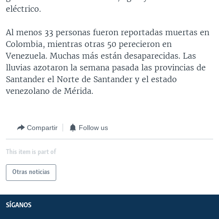
eléctrico.
MULTIMEDIA
VENEZUELA
NICARAGUA
ECONOMÍA
PROGRAMAS TV
BRASIL
ENTRETENIMIENTO Y CULTURA
VIDEOS
Al menos 33 personas fueron reportadas muertas en
Colombia, mientras otras 50 perecieron en
RADIO
TECNOLOGÍA
FOTOGRAFÍA
EL MUNDO AL DÍA
Venezuela. Muchas más están desaparecidas. Las
DIRECT
DEPORTES
AUDIOS
FORO INTERAMERICANO
AVANCE INFORMATIVO
lluvias azotaron la semana pasada las provincias de
Santander el Norte de Santander y el estado
DOCUMENTALES DE LA VOA
CIENCIA Y SALUD
VISIÓN 360
AUDIONOTICIAS
venezolano de Mérida.
LAS CLAVES
BUENOS DÍAS AMÉRICA
Learning English
PANORAMA
ESTADOS UNIDOS AL DÍA
Compartir
Follow us
SÍGANOS
EL MUNDO AL DÍA [RADIO]
FORO [RADIO]
This item is part of
DEPORTIVO INTERNACIONAL
Otras noticias
Idiomas
NOTA ECONÓMICA
ENTRETENIMIENTO
SÍGANOS