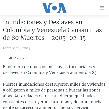
Enlaces
para
accesibilidad
Inundaciones y Deslaves en
Salte
AMÉRICA DEL NORTE
Colombia y Venezuela Causan mas
al
ELECCIONES EEUU 2024
EEUU
de 80 Muertos - 2005-02-15
contenido
principal
VOA VERIFICA
MÉXICO
ELECCIONES EEUU
febrero 14, 2005
Salte
AMÉRICA LATINA
HAITÍ
VOTO DIVIDIDO
VOA VERIFICA UCRANIA/RUSIA
al
Compartir
navegador
CHINA EN AMÉRICA LATINA
VOA VERIFICA INMIGRACIÓN
ARGENTINA
El número de muertos por lluvias torrenciales y
principal
CENTROAMÉRICA
VOA VERIFICA AMÉRICA LATINA
BOLIVIA
deslaves en Colombia y Venezuela aumentó a 83.
Salte
a
OTRAS SECCIONES
COLOMBIA
COSTA RICA
Fuertes inundaciones destruyeron miles de viviendas
búsqueda
ESPECIALES DE LA VOA
CHILE
EL SALVADOR
INMIGRACIÓN
y obligaron a miles de personas a buscar las zonas
altas. Autoridades de rescate dijeron que lluvias
LIBERTAD DE PRENSA
PERÚ
GUATEMALA
LIBERTAD DE PRENSA
constantes destruyeron carreteras y dejaron mucha
UCRANIA
ECUADOR
HONDURAS
MUNDO
gente sin acceso a alimentos, agua y servicio