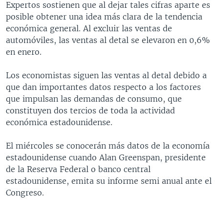
Expertos sostienen que al dejar tales cifras aparte es
MULTIMEDIA
VENEZUELA
NICARAGUA
ECONOMÍA
posible obtener una idea más clara de la tendencia
PROGRAMAS TV
BRASIL
ENTRETENIMIENTO Y CULTURA
VIDEOS
económica general. Al excluir las ventas de
automóviles, las ventas al detal se elevaron en 0,6%
RADIO
TECNOLOGÍA
FOTOGRAFÍA
EL MUNDO AL DÍA
en enero.
DIRECT
DEPORTES
AUDIOS
FORO INTERAMERICANO
AVANCE INFORMATIVO
Los economistas siguen las ventas al detal debido a
DOCUMENTALES DE LA VOA
CIENCIA Y SALUD
VISIÓN 360
AUDIONOTICIAS
que dan importantes datos respecto a los factores
LAS CLAVES
BUENOS DÍAS AMÉRICA
que impulsan las demandas de consumo, que
Learning English
constituyen dos tercios de toda la actividad
PANORAMA
ESTADOS UNIDOS AL DÍA
económica estadounidense.
SÍGANOS
EL MUNDO AL DÍA [RADIO]
El miércoles se conocerán más datos de la economía
FORO [RADIO]
estadounidense cuando Alan Greenspan, presidente
DEPORTIVO INTERNACIONAL
de la Reserva Federal o banco central
Idiomas
estadounidense, emita su informe semi anual ante el
NOTA ECONÓMICA
Congreso.
ENTRETENIMIENTO