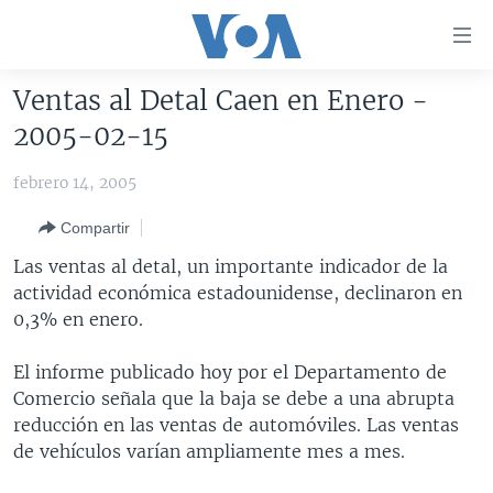
Enlaces
para
accesibilidad
Ventas al Detal Caen en Enero -
Salte
AMÉRICA DEL NORTE
2005-02-15
al
ELECCIONES EEUU 2024
EEUU
contenido
febrero 14, 2005
principal
VOA VERIFICA
MÉXICO
ELECCIONES EEUU
Salte
Compartir
AMÉRICA LATINA
HAITÍ
VOTO DIVIDIDO
VOA VERIFICA UCRANIA/RUSIA
al
Las ventas al detal, un importante indicador de la
navegador
CHINA EN AMÉRICA LATINA
VOA VERIFICA INMIGRACIÓN
ARGENTINA
actividad económica estadounidense, declinaron en
principal
CENTROAMÉRICA
VOA VERIFICA AMÉRICA LATINA
BOLIVIA
0,3% en enero.
Salte
a
OTRAS SECCIONES
COLOMBIA
COSTA RICA
El informe publicado hoy por el Departamento de
búsqueda
ESPECIALES DE LA VOA
CHILE
EL SALVADOR
INMIGRACIÓN
Comercio señala que la baja se debe a una abrupta
reducción en las ventas de automóviles. Las ventas
LIBERTAD DE PRENSA
PERÚ
GUATEMALA
LIBERTAD DE PRENSA
de vehículos varían ampliamente mes a mes.
UCRANIA
ECUADOR
HONDURAS
MUNDO