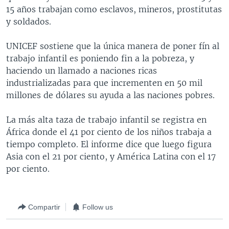
15 años trabajan como esclavos, mineros, prostitutas
MULTIMEDIA
VENEZUELA
NICARAGUA
ECONOMÍA
y soldados.
PROGRAMAS TV
BRASIL
ENTRETENIMIENTO Y CULTURA
VIDEOS
UNICEF sostiene que la única manera de poner fín al
RADIO
TECNOLOGÍA
FOTOGRAFÍA
EL MUNDO AL DÍA
trabajo infantil es poniendo fin a la pobreza, y
DIRECT
DEPORTES
AUDIOS
FORO INTERAMERICANO
AVANCE INFORMATIVO
haciendo un llamado a naciones ricas
industrializadas para que incrementen en 50 mil
DOCUMENTALES DE LA VOA
CIENCIA Y SALUD
VISIÓN 360
AUDIONOTICIAS
millones de dólares su ayuda a las naciones pobres.
LAS CLAVES
BUENOS DÍAS AMÉRICA
Learning English
La más alta taza de trabajo infantil se registra en
PANORAMA
ESTADOS UNIDOS AL DÍA
África donde el 41 por ciento de los niños trabaja a
SÍGANOS
EL MUNDO AL DÍA [RADIO]
tiempo completo. El informe dice que luego figura
Asia con el 21 por ciento, y América Latina con el 17
FORO [RADIO]
por ciento.
DEPORTIVO INTERNACIONAL
Idiomas
NOTA ECONÓMICA
Compartir
Follow us
ENTRETENIMIENTO