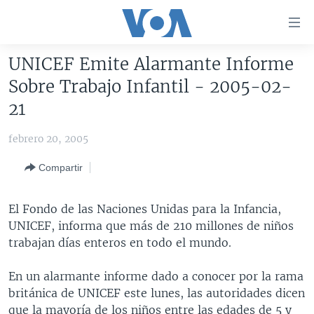
Enlaces
para
accesibilidad
UNICEF Emite Alarmante Informe
Salte
AMÉRICA DEL NORTE
Sobre Trabajo Infantil - 2005-02-
al
ELECCIONES EEUU 2024
EEUU
21
contenido
principal
VOA VERIFICA
MÉXICO
ELECCIONES EEUU
febrero 20, 2005
Salte
AMÉRICA LATINA
HAITÍ
VOTO DIVIDIDO
VOA VERIFICA UCRANIA/RUSIA
al
Compartir
navegador
CHINA EN AMÉRICA LATINA
VOA VERIFICA INMIGRACIÓN
ARGENTINA
principal
CENTROAMÉRICA
VOA VERIFICA AMÉRICA LATINA
BOLIVIA
El Fondo de las Naciones Unidas para la Infancia,
Salte
UNICEF, informa que más de 210 millones de niños
a
OTRAS SECCIONES
COLOMBIA
COSTA RICA
trabajan días enteros en todo el mundo.
búsqueda
ESPECIALES DE LA VOA
CHILE
EL SALVADOR
INMIGRACIÓN
En un alarmante informe dado a conocer por la rama
LIBERTAD DE PRENSA
PERÚ
GUATEMALA
LIBERTAD DE PRENSA
británica de UNICEF este lunes, las autoridades dicen
UCRANIA
ECUADOR
HONDURAS
MUNDO
que la mayoría de los niños entre las edades de 5 y