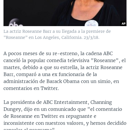
MULTIMEDIA
VENEZUELA
NICARAGUA
ECONOMÍA
PROGRAMAS TV
BRASIL
ENTRETENIMIENTO Y CULTURA
VIDEOS
RADIO
TECNOLOGÍA
FOTOGRAFÍA
EL MUNDO AL DÍA
La actriz Roseanne Barr a su llegada a la premiere de
DIRECT
DEPORTES
AUDIOS
FORO INTERAMERICANO
AVANCE INFORMATIVO
"Roseanne" en Los Angeles, California. 23/3/18.
DOCUMENTALES DE LA VOA
CIENCIA Y SALUD
VISIÓN 360
AUDIONOTICIAS
A pocos meses de su re-estreno, la cadena ABC
LAS CLAVES
BUENOS DÍAS AMÉRICA
canceló la popular comedia televisiva "Roseanne", el
Learning English
martes, debido a que su estrella, la actriz Roseanne
PANORAMA
ESTADOS UNIDOS AL DÍA
Barr, comparó a una ex funcionaria de la
SÍGANOS
EL MUNDO AL DÍA [RADIO]
administración de Barack Obama con un simio, en
comentarios en Twitter.
FORO [RADIO]
DEPORTIVO INTERNACIONAL
La presidenta de ABC Entertainment, Channing
Idiomas
Dungey, dijo en un comunicado que "el comentario
NOTA ECONÓMICA
de Roseanne en Twitter es repugnante e
ENTRETENIMIENTO
inconsistente con nuestros valores, y hemos decidido
cancelar el programa".