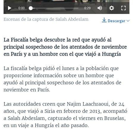
MULTIMEDIA
VENEZUELA
NICARAGUA
ECONOMÍA
0:00
0:29
PROGRAMAS TV
BRASIL
ENTRETENIMIENTO Y CULTURA
VIDEOS
Escenas de la captura de Salah Abdeslam
Descargar
RADIO
TECNOLOGÍA
FOTOGRAFÍA
EL MUNDO AL DÍA
DIRECT
DEPORTES
AUDIOS
FORO INTERAMERICANO
AVANCE INFORMATIVO
La Fiscalía belga descubre la red que ayudó al
principal sospechoso de los atentados de noviembre
DOCUMENTALES DE LA VOA
CIENCIA Y SALUD
VISIÓN 360
AUDIONOTICIAS
en París y a un hombre con el que viajó a Hungría
LAS CLAVES
BUENOS DÍAS AMÉRICA
Learning English
La fiscalía belga pidió el lunes a la población que
PANORAMA
ESTADOS UNIDOS AL DÍA
proporcione información sobre un hombre que
SÍGANOS
EL MUNDO AL DÍA [RADIO]
ayudó al principal sospechoso de los atentados de
noviembre en París.
FORO [RADIO]
DEPORTIVO INTERNACIONAL
Las autoridades creen que Najim Laachraoui, de 24
Idiomas
años, que viajó a Siria en febrero de 2013, acompañó
NOTA ECONÓMICA
a Salah Abdeslam, capturado el viernes en Bruselas,
ENTRETENIMIENTO
en un viaje a Hungría el año pasado.