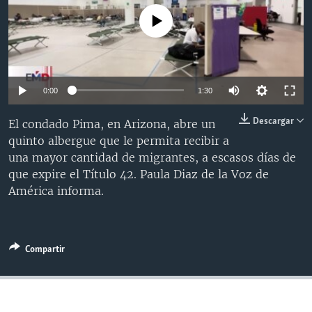
MULTIMEDIA
VENEZUELA
NICARAGUA
ECONOMÍA
No media source currently available
PROGRAMAS TV
BRASIL
ENTRETENIMIENTO Y CULTURA
VIDEOS
RADIO
TECNOLOGÍA
FOTOGRAFÍA
EL MUNDO AL DÍA
DIRECT
DEPORTES
AUDIOS
FORO INTERAMERICANO
AVANCE INFORMATIVO
0:00
1:30
DOCUMENTALES DE LA VOA
CIENCIA Y SALUD
VISIÓN 360
AUDIONOTICIAS
Descargar
El condado Pima, en Arizona, abre un
LAS CLAVES
BUENOS DÍAS AMÉRICA
quinto albergue que le permita recibir a
Learning English
una mayor cantidad de migrantes, a escasos días de
PANORAMA
ESTADOS UNIDOS AL DÍA
que expire el Título 42. Paula Diaz de la Voz de
SÍGANOS
EL MUNDO AL DÍA [RADIO]
América informa.
FORO [RADIO]
DEPORTIVO INTERNACIONAL
Compartir
Idiomas
NOTA ECONÓMICA
ENTRETENIMIENTO