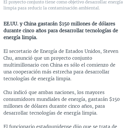
El proyecto conjunto tiene como objetivo desarrollar energía
MULTIMEDIA
VENEZUELA
NICARAGUA
ECONOMÍA
limpia para reducir la contaminación ambiental.
PROGRAMAS TV
BRASIL
ENTRETENIMIENTO Y CULTURA
VIDEOS
EE.UU. y China gastarán $150 millones de dólares
RADIO
TECNOLOGÍA
FOTOGRAFÍA
EL MUNDO AL DÍA
durante cinco años para desarrollar tecnologías de
DIRECT
DEPORTES
AUDIOS
FORO INTERAMERICANO
AVANCE INFORMATIVO
energía limpia.
DOCUMENTALES DE LA VOA
CIENCIA Y SALUD
VISIÓN 360
AUDIONOTICIAS
El secretario de Energía de Estados Unidos, Steven
LAS CLAVES
BUENOS DÍAS AMÉRICA
Chu, anunció que un proyecto conjunto
Learning English
multimillonario con China es sólo el comienzo de
PANORAMA
ESTADOS UNIDOS AL DÍA
una cooperación más estrecha para desarrollar
SÍGANOS
EL MUNDO AL DÍA [RADIO]
tecnologías de energía limpia.
FORO [RADIO]
Chu indicó que ambas naciones, los mayores
DEPORTIVO INTERNACIONAL
consumidores mundiales de energía, gastarán $150
Idiomas
millones de dólares durante cinco años, para
NOTA ECONÓMICA
desarrollar tecnologías de energía limpia.
ENTRETENIMIENTO
El funcionario estadounidense dijo que se trata de