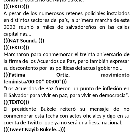
contra el gobierno de Nayib Bukele.
MULTIMEDIA
VENEZUELA
NICARAGUA
ECONOMÍA
(((TEXTO)))
A pesar de los numerosos retenes policiales instalados
PROGRAMAS TV
BRASIL
ENTRETENIMIENTO Y CULTURA
VIDEOS
en distintos sectores del país, la primera marcha de este
RADIO
TECNOLOGÍA
FOTOGRAFÍA
EL MUNDO AL DÍA
2022 reunió a miles de salvadoreños en las calles
capitalinas
…
DIRECT
DEPORTES
AUDIOS
FORO INTERAMERICANO
AVANCE INFORMATIVO
(((NAT
Sound
…)))
(((TEXTO)))
DOCUMENTALES DE LA VOA
CIENCIA Y SALUD
VISIÓN 360
AUDIONOTICIAS
Marcharon para conmemorar el treinta aniversario de
LAS CLAVES
BUENOS DÍAS AMÉRICA
la firma de los Acuerdos de Paz, pero también
expresar
Learning English
su descontento por las políticas del actual gobierno…
PANORAMA
ESTADOS UNIDOS AL DÍA
(((Fátima Ortiz,
movimiento
SÍGANOS
EL MUNDO AL DÍA [RADIO]
feminista
/00:00”-00:00”)))
“Los Acuerdos de Paz fueron un punto de inflexión en
FORO [RADIO]
El Salvador para vivir en paz, para vivir en democracia”.
DEPORTIVO INTERNACIONAL
(((TEXTO)))
Idiomas
El presidente Bukele reiteró su mensaje de no
NOTA ECONÓMICA
conmemorar esta fecha con actos oficiales y dijo en su
cuenta de Twitter que ya no será una fiesta nacional.
ENTRETENIMIENTO
(((Tweet
Nayib
Bukele
…)))