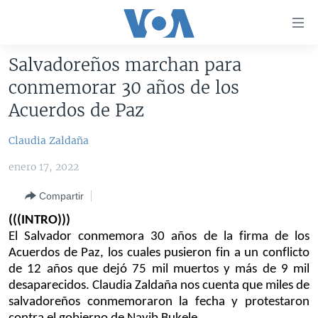
Enlaces
para
accesibilidad
Salvadoreños marchan para
Salte
AMÉRICA DEL NORTE
conmemorar 30 años de los
al
ELECCIONES EEUU 2024
EEUU
Acuerdos de Paz
contenido
principal
VOA VERIFICA
MÉXICO
ELECCIONES EEUU
Claudia Zaldaña
Salte
AMÉRICA LATINA
HAITÍ
VOTO DIVIDIDO
VOA VERIFICA UCRANIA/RUSIA
al
enero 17, 2022
navegador
CHINA EN AMÉRICA LATINA
VOA VERIFICA INMIGRACIÓN
ARGENTINA
principal
Compartir
CENTROAMÉRICA
VOA VERIFICA AMÉRICA LATINA
BOLIVIA
Salte
(((INTRO)))
a
OTRAS SECCIONES
COLOMBIA
COSTA RICA
El Salvador
conmemora
30 años de la firma de los
búsqueda
Acuerdos de Paz,
los cuales
pusieron fin a un conflicto
ESPECIALES DE LA VOA
CHILE
EL SALVADOR
INMIGRACIÓN
de
12 años
que
dejó 75 mil muertos y más de 9 mil
LIBERTAD DE PRENSA
PERÚ
GUATEMALA
LIBERTAD DE PRENSA
desaparecid
o
s. Claudia Zaldaña nos cuenta que miles de
salvadoreños conmemorar
on
la
fecha
y
protestar
on
UCRANIA
ECUADOR
HONDURAS
MUNDO