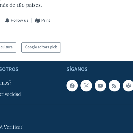
más de 180 países.
Follow us
Print
 cultura
Google editors pick
SOTROS
SÍGANOS
omos?
privacidad
A Verifica?