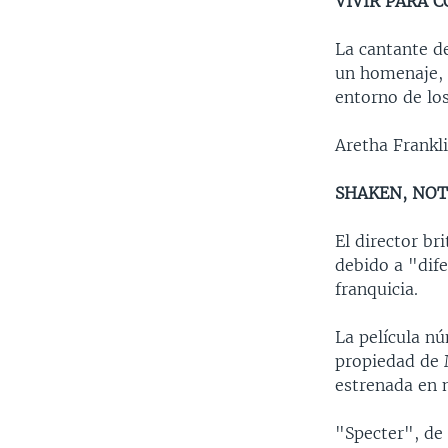
VIVIR PARA 
La cantante de
un homenaje, 
entorno de lo
Aretha Frankl
SHAKEN, NOT
El director br
debido a "dife
franquicia.
La película nú
propiedad de 
estrenada en 
"Specter", de