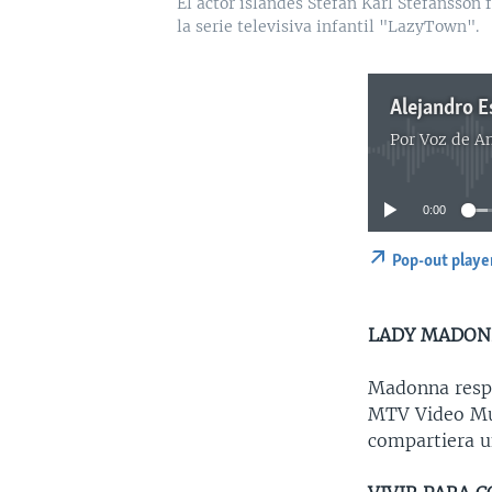
El actor islandés Stefán Karl Stefánsson 
la serie televisiva infantil "LazyTown".
Alejandro E
Por
Voz de A
0:00
Pop-out playe
LADY MADO
Madonna respo
MTV Video Mus
compartiera u