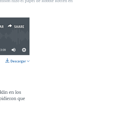
fánsson hizo el papel de Robbie Rotten en
AR
SHARE
3:09
Descargar
SHARE
lin en los
pidieron que