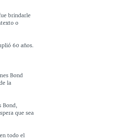
fue brindarle
ntexto o
plió 60 años.
James Bond
de la
s Bond,
spera que sea
en todo el