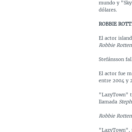
mundo y "Skyf
dólares.
ROBBIE ROT
El actor islan
Robbie Rotten
Stefánsson fal
El actor fue m
entre 2004 y 
"LazyTown" tr
llamada
Steph
Robbie Rotten
"LazyTown", p