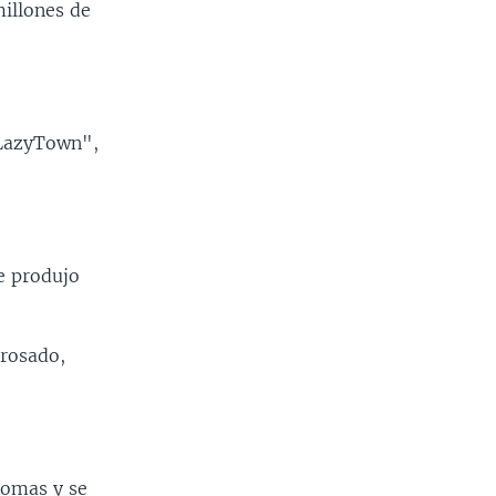
illones de
 "LazyTown",
e produjo
 rosado,
iomas y se