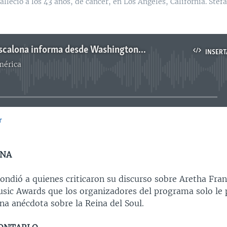
falleció a los 43 años, de cáncer, en Los Angeles, California. Ste
scalona informa desde Washington...
INSERT
mérica
No media source currently available
r
INSERTAR
NNA
ndió a quienes criticaron su discurso sobre Aretha Frank
ic Awards que los organizadores del programa solo le 
na anécdota sobre la Reina del Soul.