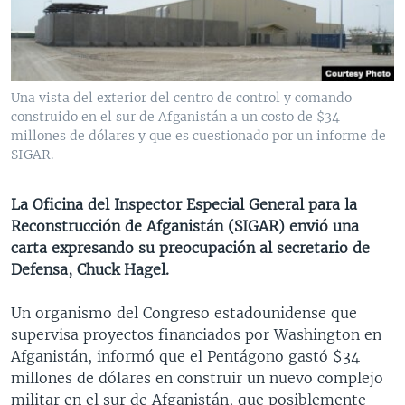
MULTIMEDIA
VENEZUELA
NICARAGUA
ECONOMÍA
PROGRAMAS TV
BRASIL
ENTRETENIMIENTO Y CULTURA
VIDEOS
RADIO
TECNOLOGÍA
FOTOGRAFÍA
EL MUNDO AL DÍA
Una vista del exterior del centro de control y comando
DIRECT
DEPORTES
AUDIOS
FORO INTERAMERICANO
AVANCE INFORMATIVO
construido en el sur de Afganistán a un costo de $34
millones de dólares y que es cuestionado por un informe de
DOCUMENTALES DE LA VOA
CIENCIA Y SALUD
VISIÓN 360
AUDIONOTICIAS
SIGAR.
LAS CLAVES
BUENOS DÍAS AMÉRICA
Learning English
La Oficina del Inspector Especial General para la
PANORAMA
ESTADOS UNIDOS AL DÍA
Reconstrucción de Afganistán (SIGAR) envió una
SÍGANOS
EL MUNDO AL DÍA [RADIO]
carta expresando su preocupación al secretario de
Defensa, Chuck Hagel.
FORO [RADIO]
DEPORTIVO INTERNACIONAL
Un organismo del Congreso estadounidense que
Idiomas
supervisa proyectos financiados por Washington en
NOTA ECONÓMICA
Afganistán, informó que el Pentágono gastó $34
ENTRETENIMIENTO
millones de dólares en construir un nuevo complejo
militar en el sur de Afganistán, que posiblemente