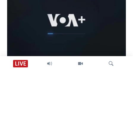
Descarga VOA +
LIVE
Visión 360
Búsqueda
SÍGANOS