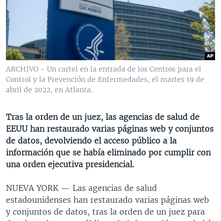
MULTIMEDIA
VENEZUELA
NICARAGUA
ECONOMÍA
PROGRAMAS TV
BRASIL
ENTRETENIMIENTO Y CULTURA
VIDEOS
RADIO
TECNOLOGÍA
FOTOGRAFÍA
EL MUNDO AL DÍA
DIRECT
DEPORTES
AUDIOS
FORO INTERAMERICANO
AVANCE INFORMATIVO
ARCHIVO - Un cartel en la entrada de los Centros para el
Control y la Prevención de Enfermedades, el martes 19 de
DOCUMENTALES DE LA VOA
CIENCIA Y SALUD
VISIÓN 360
AUDIONOTICIAS
abril de 2022, en Atlanta.
LAS CLAVES
BUENOS DÍAS AMÉRICA
Learning English
PANORAMA
ESTADOS UNIDOS AL DÍA
Tras la orden de un juez, las agencias de salud de
EEUU han restaurado varias páginas web y conjuntos
SÍGANOS
EL MUNDO AL DÍA [RADIO]
de datos, devolviendo el acceso público a la
FORO [RADIO]
información que se había eliminado por cumplir con
una orden ejecutiva presidencial.
DEPORTIVO INTERNACIONAL
Idiomas
NOTA ECONÓMICA
NUEVA YORK —
Las agencias de salud
estadounidenses han restaurado varias páginas web
ENTRETENIMIENTO
y conjuntos de datos, tras la orden de un juez para