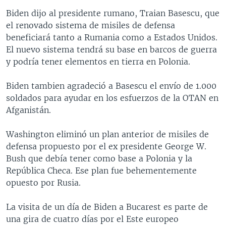
MULTIMEDIA
VENEZUELA
NICARAGUA
ECONOMÍA
Biden dijo al presidente rumano, Traian Basescu, que
el renovado sistema de misiles de defensa
PROGRAMAS TV
BRASIL
ENTRETENIMIENTO Y CULTURA
VIDEOS
beneficiará tanto a Rumania como a Estados Unidos.
RADIO
TECNOLOGÍA
FOTOGRAFÍA
EL MUNDO AL DÍA
El nuevo sistema tendrá su base en barcos de guerra
y podría tener elementos en tierra en Polonia.
DIRECT
DEPORTES
AUDIOS
FORO INTERAMERICANO
AVANCE INFORMATIVO
DOCUMENTALES DE LA VOA
CIENCIA Y SALUD
VISIÓN 360
AUDIONOTICIAS
Biden tambien agradeció a Basescu el envío de 1.000
soldados para ayudar en los esfuerzos de la OTAN en
LAS CLAVES
BUENOS DÍAS AMÉRICA
Learning English
Afganistán.
PANORAMA
ESTADOS UNIDOS AL DÍA
Washington eliminó un plan anterior de misiles de
SÍGANOS
EL MUNDO AL DÍA [RADIO]
defensa propuesto por el ex presidente George W.
FORO [RADIO]
Bush que debía tener como base a Polonia y la
República Checa. Ese plan fue behementemente
DEPORTIVO INTERNACIONAL
opuesto por Rusia.
Idiomas
NOTA ECONÓMICA
La visita de un día de Biden a Bucarest es parte de
ENTRETENIMIENTO
una gira de cuatro días por el Este europeo