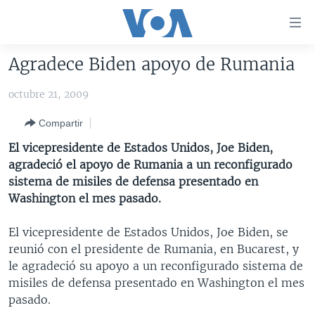
Enlaces
para
accesibilidad
Agradece Biden apoyo de Rumania
Salte
AMÉRICA DEL NORTE
al
octubre 21, 2009
ELECCIONES EEUU 2024
EEUU
contenido
Compartir
principal
VOA VERIFICA
MÉXICO
ELECCIONES EEUU
Salte
El vicepresidente de Estados Unidos, Joe Biden,
AMÉRICA LATINA
HAITÍ
VOTO DIVIDIDO
VOA VERIFICA UCRANIA/RUSIA
al
agradeció el apoyo de Rumania a un reconfigurado
navegador
CHINA EN AMÉRICA LATINA
VOA VERIFICA INMIGRACIÓN
ARGENTINA
sistema de misiles de defensa presentado en
principal
Washington el mes pasado.
CENTROAMÉRICA
VOA VERIFICA AMÉRICA LATINA
BOLIVIA
Salte
a
OTRAS SECCIONES
COLOMBIA
COSTA RICA
El vicepresidente de Estados Unidos, Joe Biden, se
búsqueda
reunió con el presidente de Rumania, en Bucarest, y
ESPECIALES DE LA VOA
CHILE
EL SALVADOR
INMIGRACIÓN
le agradeció su apoyo a un reconfigurado sistema de
LIBERTAD DE PRENSA
PERÚ
GUATEMALA
LIBERTAD DE PRENSA
misiles de defensa presentado en Washington el mes
pasado.
UCRANIA
ECUADOR
HONDURAS
MUNDO