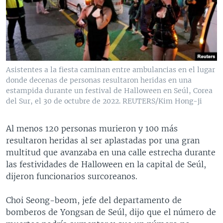
MULTIMEDIA
VENEZUELA
NICARAGUA
ECONOMÍA
PROGRAMAS TV
BRASIL
ENTRETENIMIENTO Y CULTURA
VIDEOS
RADIO
TECNOLOGÍA
FOTOGRAFÍA
EL MUNDO AL DÍA
DIRECT
DEPORTES
AUDIOS
FORO INTERAMERICANO
AVANCE INFORMATIVO
Asistentes a la fiesta caminan entre ambulancias en el lugar
donde decenas de personas resultaron heridas en una
DOCUMENTALES DE LA VOA
CIENCIA Y SALUD
VISIÓN 360
AUDIONOTICIAS
estampida durante un festival de Halloween en Seúl, Corea
LAS CLAVES
BUENOS DÍAS AMÉRICA
del Sur, el 30 de octubre de 2022. REUTERS/Kim Hong-ji
Learning English
PANORAMA
ESTADOS UNIDOS AL DÍA
Al menos 120 personas murieron y 100 más
SÍGANOS
EL MUNDO AL DÍA [RADIO]
resultaron heridas al ser aplastadas por una gran
multitud que avanzaba en una calle estrecha durante
FORO [RADIO]
las festividades de Halloween en la capital de Seúl,
DEPORTIVO INTERNACIONAL
dijeron funcionarios surcoreanos.
Idiomas
NOTA ECONÓMICA
Choi Seong-beom, jefe del departamento de
ENTRETENIMIENTO
bomberos de Yongsan de Seúl, dijo que el número de