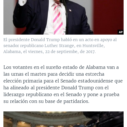
MULTIMEDIA
VENEZUELA
NICARAGUA
ECONOMÍA
PROGRAMAS TV
BRASIL
ENTRETENIMIENTO Y CULTURA
VIDEOS
RADIO
TECNOLOGÍA
FOTOGRAFÍA
EL MUNDO AL DÍA
DIRECT
DEPORTES
AUDIOS
FORO INTERAMERICANO
AVANCE INFORMATIVO
El presidente Donald Trump habló en un acto en apoyo al
senador republicano Luther Strange, en Huntsville,
DOCUMENTALES DE LA VOA
CIENCIA Y SALUD
VISIÓN 360
AUDIONOTICIAS
Alabama, el viernes, 22 de septiembe, de 2017.
LAS CLAVES
BUENOS DÍAS AMÉRICA
Learning English
PANORAMA
ESTADOS UNIDOS AL DÍA
Los votantes en el sureño estado de Alabama van a
las urnas el martes para decidir una estrecha
SÍGANOS
EL MUNDO AL DÍA [RADIO]
elección primaria para el Senado estadounidense que
FORO [RADIO]
ha alineado al presidente Donald Trump con el
liderazgo republicano en el Senado y pone a prueba
DEPORTIVO INTERNACIONAL
su relación con su base de partidarios.
Idiomas
NOTA ECONÓMICA
ENTRETENIMIENTO