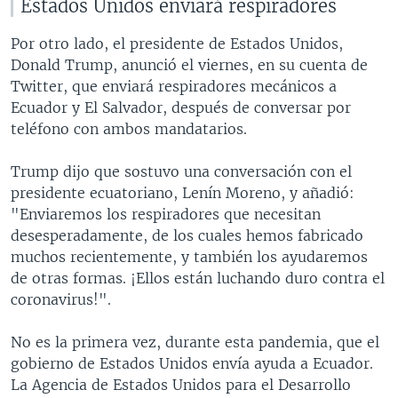
Estados Unidos enviará respiradores
i
s
o
l
Por otro lado, el presidente de Estados Unidos,
u
i
Donald Trump, anunció el viernes, en su cuenta de
s
d
Twitter, que enviará respiradores mecánicos a
s
e
Ecuador y El Salvador, después de conversar por
l
teléfono con ambos mandatarios.
i
d
Trump dijo que sostuvo una conversación con el
e
presidente ecuatoriano, Lenín Moreno, y añadió:
"Enviaremos los respiradores que necesitan
desesperadamente, de los cuales hemos fabricado
muchos recientemente, y también los ayudaremos
de otras formas. ¡Ellos están luchando duro contra el
coronavirus!".
No es la primera vez, durante esta pandemia, que el
gobierno de Estados Unidos envía ayuda a Ecuador.
La Agencia de Estados Unidos para el Desarrollo