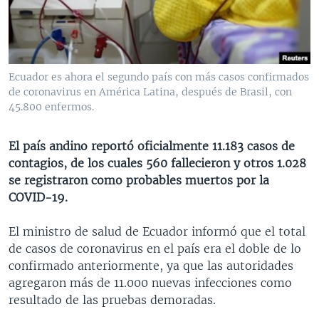
MULTIMEDIA
VENEZUELA
NICARAGUA
ECONOMÍA
PROGRAMAS TV
BRASIL
ENTRETENIMIENTO Y CULTURA
VIDEOS
RADIO
TECNOLOGÍA
FOTOGRAFÍA
EL MUNDO AL DÍA
Ecuador es ahora el segundo país con más casos confirmados
DIRECT
DEPORTES
AUDIOS
FORO INTERAMERICANO
AVANCE INFORMATIVO
de coronavirus en América Latina, después de Brasil, con
45.800 enfermos.
DOCUMENTALES DE LA VOA
CIENCIA Y SALUD
VISIÓN 360
AUDIONOTICIAS
LAS CLAVES
BUENOS DÍAS AMÉRICA
El país andino reportó oficialmente 11.183 casos de
Learning English
contagios, de los cuales 560 fallecieron y otros 1.028
PANORAMA
ESTADOS UNIDOS AL DÍA
se registraron como probables muertos por la
SÍGANOS
EL MUNDO AL DÍA [RADIO]
COVID-19.
FORO [RADIO]
El ministro de salud de Ecuador informó que el total
DEPORTIVO INTERNACIONAL
de casos de coronavirus en el país era el doble de lo
Idiomas
confirmado anteriormente, ya que las autoridades
NOTA ECONÓMICA
agregaron más de 11.000 nuevas infecciones como
ENTRETENIMIENTO
resultado de las pruebas demoradas.